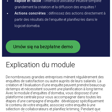
Rapide et facile :
l’interface utilisateur intuitive simplifie
grandement la création et la diffusion des enquêtes !
Actions concrètes :
définissez des actions directement à
partir des résultats de l’enquête et planifiez-les dans le
logiciel domeba.
Umów się na bezpłatne demo
Explication du module
De nombreuses grandes entreprises mènent régulièrement des
enquêtes de satisfaction ou autre auprès de leurs salariés. La
création et l’évaluation d’une enquête peuvent prendre beaucoup
de temps et nécessitent souvent une planification à long terme.
Avec le module d’enquêtes d’domeba, vous disposez d’une
plateforme centrale pour vous accompagner dans toutes les
étapes d’une campagne d’enquête : développez spécifiquement
le contenu de votre enquête, associez votre enquête à une
sélection de collaborateurs et planifiez le timing. Pendant que