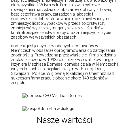
bezpieczniejszym, łatwiejszym i bardziej zrównoważonym
dla wszystkich. W tym celu firma rozwija cyfrowe
rozwiązania i narzędzia dla obszarów ochrony zdrowia,
bezpieczeństwa pracy, zarządzania jakością i
środowiskiem. Ich zastosowanie może między innymi
zmniejszyć liczbę wypadków w przedsiębiorstwach,
zmniejszyć wysiłek wymagany w zakresie środków i
kontroli bezpieczeństwa pracy oraz zmniejszyć zużycie
zasobów we wszystkich obszarach.
domeba jest jednym z wiodących dostawców w
Niemczech w obszarze oprogramowania do zarządzania
zgodnością. Prowadzona przez właścicieli firma rodzinna
została założona w 1998 roku przez wykwalifikowanego
inżyniera Matthiasa Domesa. domeba działa w Niemczech i
innych krajach europejskich, w tym we Francji, Danii,
Szwajcarii i Polsce. W głównej lokalizacji w Chemnitz nad
sukcesem firmy pracuje obecnie około 140 członków
zespołu.
Nasze wartości