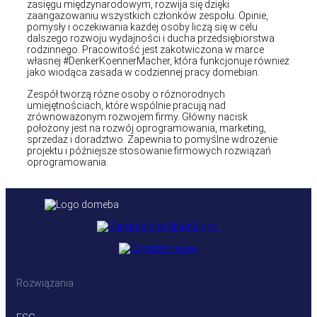
zasięgu międzynarodowym, rozwija się dzięki
zaangażowaniu wszystkich członków zespołu. Opinie,
pomysły i oczekiwania każdej osoby liczą się w celu
dalszego rozwoju wydajności i ducha przedsiębiorstwa
rodzinnego. Pracowitość jest zakotwiczona w marce
własnej #DenkerKoennerMacher, która funkcjonuje również
jako wiodąca zasada w codziennej pracy domebian.
Zespół tworzą różne osoby o różnorodnych
umiejętnościach, które wspólnie pracują nad
zrównoważonym rozwojem firmy. Główny nacisk
położony jest na rozwój oprogramowania, marketing,
sprzedaż i doradztwo. Zapewnia to pomyślne wdrożenie
projektu i późniejsze stosowanie firmowych rozwiązań
oprogramowania.
Rozwiązania