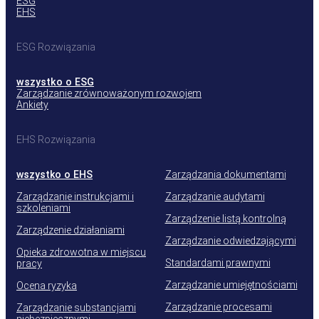
ESG
EHS
ESG Rozwiązania
wszystko o ESG
Zarządzanie zrównoważonym rozwojem
Ankiety
EHS Rozwiązania
wszystko o EHS
Zarządzania dokumentami
Zarządzanie instrukcjami i
Zarządzanie audytami
szkoleniami
Zarządzenie listą kontrolną
Zarządzenie działaniami
Zarządzanie odwiedzającymi
Opieka zdrowotna w miejscu
Standardami prawnymi
pracy
Zarządzanie umiejętnościami
Ocena ryzyka
Zarządzanie procesami
Zarządzanie substancjami
niebezpiecznymi