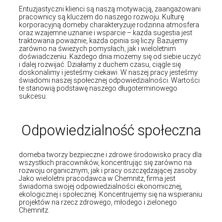
Entuzjastyczni klienci są naszą motywacją, zaangażowani
pracownicy są kluczem do naszego rozwoju. Kulturę
korporacyjną domeby charakteryzuje rodzinna atmosfera
oraz wzajemne uznanie i wsparcie – każda sugestia jest
traktowana poważnie, każda opinia się liczy. Bazujemy
zarówno na świeżych pomysłach, jak i wieloletnim
doświadczeniu. Każdego dnia możemy się od siebie uczyć
i dalej rozwijać. Działamy z duchem czasu, ciągle się
doskonalimy i jesteśmy ciekawi. W naszej pracy jesteśmy
świadomi naszej społecznej odpowiedzialności. Wartości
te stanowią podstawę naszego długoterminowego
sukcesu.
Odpowiedzialność społeczna
domeba tworzy bezpieczne i zdrowe środowisko pracy dla
wszystkich pracowników, koncentrując się zarówno na
rozwoju organicznym, jak i pracy oszczędzającej zasoby.
Jako wieloletni pracodawca w Chemnitz, firma jest
świadoma swojej odpowiedzialności ekonomicznej,
ekologicznej i społecznej. Koncentrujemy się na wspieraniu
projektów na rzecz zdrowego, młodego i zielonego
Chemnitz.