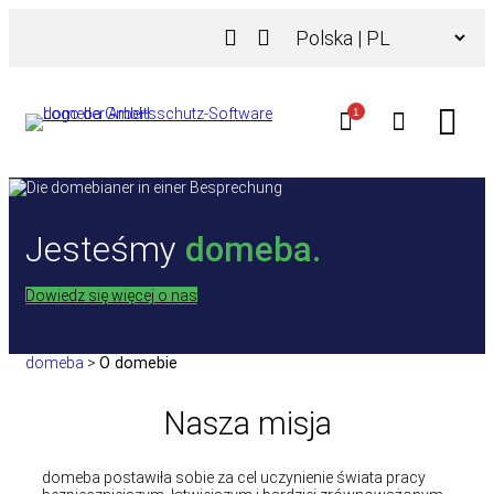
Przejdź
Wybierz
do
język
treści
1
Jesteśmy
domeba.
Dowiedz się więcej o nas
domeba
>
O domebie
Nasza misja
domeba postawiła sobie za cel uczynienie świata pracy