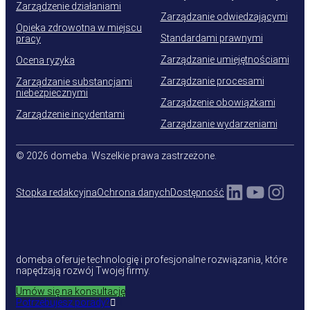
Zarządzenie działaniami
Zarządzanie odwiedzającymi
Opieka zdrowotna w miejscu
Standardami prawnymi
pracy
Zarządzanie umiejętnościami
Ocena ryzyka
Zarządzanie procesami
Zarządzanie substancjami
niebezpiecznymi
Zarządzenie obowiązkami
Zarządzenie incydentami
Zarządzanie wydarzeniami
© 2026 domeba. Wszelkie prawa zastrzeżone.
LinkedIn
YouTu
Inst
Stopka redakcyjna
Ochrona danych
Dostępność
domeba oferuje technologię i profesjonalne rozwiązania, które
napędzają rozwój Twojej firmy.
Umów się na konsultację
Potrzebujesz porady?