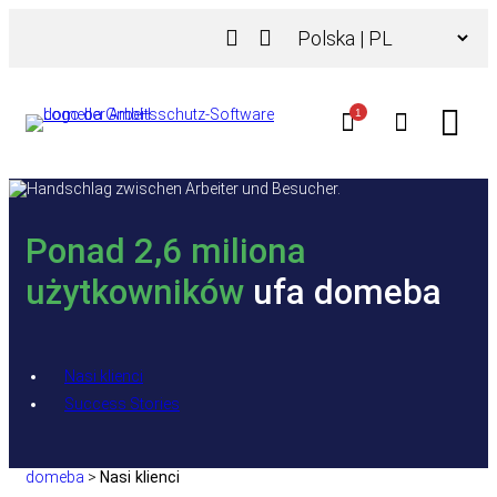
Przejdź
Wybierz
do
język
treści
1
Ponad 2,6 miliona
użytkowników
ufa domeba
Nasi klienci
Success Stories
domeba
>
Nasi klienci