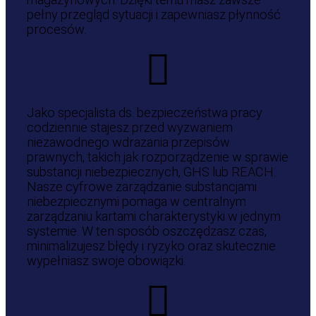
pełny przegląd sytuacji i zapewniasz płynność
procesów.
Jako specjalista ds. bezpieczeństwa pracy
codziennie stajesz przed wyzwaniem
niezawodnego wdrażania przepisów
prawnych, takich jak rozporządzenie w sprawie
substancji niebezpiecznych, GHS lub REACH.
Nasze cyfrowe zarządzanie substancjami
niebezpiecznymi pomaga w centralnym
zarządzaniu kartami charakterystyki w jednym
systemie. W ten sposób oszczędzasz czas,
minimalizujesz błędy i ryzyko oraz skutecznie
wypełniasz swoje obowiązki.