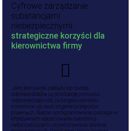
Cyfrowe zarządzanie
substancjami
niebezpiecznymi:
strategiczne korzyści dla
kierownictwa firmy
Jako kierownik zakładu lub osoba
odpowiedzialna za produkcję ponosisz
odpowiedzialność za bezpieczeństwo
procesów i przestrzeganie przepisów
prawnych. Nasze oprogramowanie pomaga w
efektywnym rejestrowaniu substancji
niebezpiecznych i monitorowaniu stanów
magazynowych. Dzięki temu masz zawsze