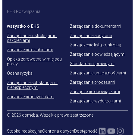
EHS Rozwiązania
wszystko o EHS
Zarządzania dokumentami
Zarządzanie instrukcjami i
Zarządzanie audytami
szkoleniami
Zarządzenie listą kontrolną
Zarządzenie działaniami
Zarządzanie odwiedzającymi
Opieka zdrowotna w miejscu
Standardami prawnymi
pracy
Zarządzanie umiejętnościami
Ocena ryzyka
Zarządzanie procesami
Zarządzanie substancjami
niebezpiecznymi
Zarządzenie obowiązkami
Zarządzenie incydentami
Zarządzanie wydarzeniami
© 2026 domeba. Wszelkie prawa zastrzeżone.
LinkedIn
YouTu
Inst
Stopka redakcyjna
Ochrona danych
Dostępność