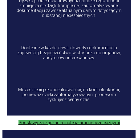
Ryzyko problemów prawnych/naruszeń zgodności
zmniejsza się dzięki kompletnej, zautomatyzowanej
dokumentacji i zawsze aktualnym danym dotyczącym
substancji niebezpiecznych.
Dostępne w każdej chwili dowody i dokumentacja
zapewniają bezpieczeństwo w stosunku do organów,
audytorów i interesariuszy.
Możesz lepiej skoncentrować się na kontroli jakości,
ponieważ dzięki zautomatyzowanym procesom
zyskujesz cenny czas.
Podstawy zarządzania materiałami niebezpiecznymi