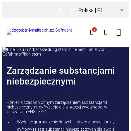
Przejdź
Wybierz
do
język
treści
1
Zarządzanie substancjami
niebezpiecznymi
Koniec z czasochłonnym zarządzaniem substancjami
niebezpiecznymi: cyfryzacja dla większej wydajności w
obszarach EHS i ESG
Wydajne gromadzenie danych – stwórz indywidualny,
cyfrowy rejestr substancji niebezpiecznych dla swojej