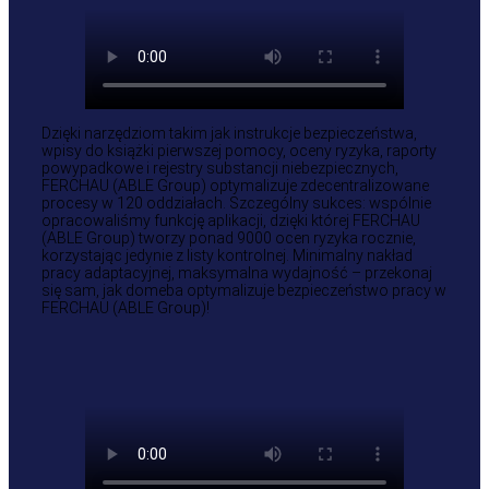
Dzięki narzędziom takim jak instrukcje bezpieczeństwa,
wpisy do książki pierwszej pomocy, oceny ryzyka, raporty
powypadkowe i rejestry substancji niebezpiecznych,
FERCHAU (ABLE Group) optymalizuje zdecentralizowane
procesy w 120 oddziałach. Szczególny sukces: wspólnie
opracowaliśmy funkcję aplikacji, dzięki której FERCHAU
(ABLE Group) tworzy ponad 9000 ocen ryzyka rocznie,
korzystając jedynie z listy kontrolnej. Minimalny nakład
pracy adaptacyjnej, maksymalna wydajność – przekonaj
się sam, jak domeba optymalizuje bezpieczeństwo pracy w
FERCHAU (ABLE Group)!