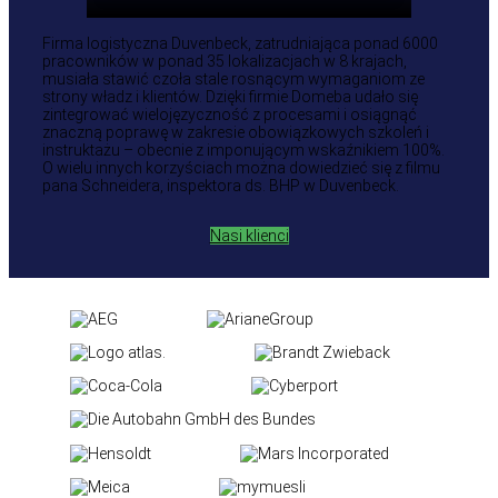
Firma logistyczna Duvenbeck, zatrudniająca ponad 6000
pracowników w ponad 35 lokalizacjach w 8 krajach,
musiała stawić czoła stale rosnącym wymaganiom ze
strony władz i klientów. Dzięki firmie Domeba udało się
zintegrować wielojęzyczność z procesami i osiągnąć
znaczną poprawę w zakresie obowiązkowych szkoleń i
instruktażu – obecnie z imponującym wskaźnikiem 100%.
O wielu innych korzyściach można dowiedzieć się z filmu
pana Schneidera, inspektora ds. BHP w Duvenbeck.
Nasi klienci