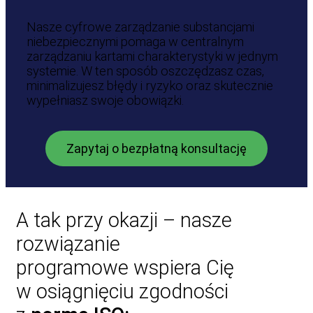
Nasze cyfrowe zarządzanie substancjami
niebezpiecznymi pomaga w centralnym
zarządzaniu kartami charakterystyki w jednym
systemie. W ten sposób oszczędzasz czas,
minimalizujesz błędy i ryzyko oraz skutecznie
wypełniasz swoje obowiązki.
Zapytaj o bezpłatną konsultację
A tak przy okazji – nasze
rozwiązanie
programowe wspiera Cię
w osiągnięciu zgodności