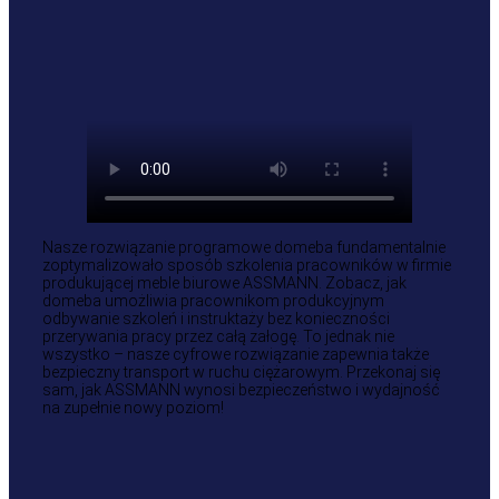
Nasze rozwiązanie programowe domeba fundamentalnie
zoptymalizowało sposób szkolenia pracowników w firmie
produkującej meble biurowe ASSMANN. Zobacz, jak
domeba umożliwia pracownikom produkcyjnym
odbywanie szkoleń i instruktaży bez konieczności
przerywania pracy przez całą załogę. To jednak nie
wszystko – nasze cyfrowe rozwiązanie zapewnia także
bezpieczny transport w ruchu ciężarowym. Przekonaj się
sam, jak ASSMANN wynosi bezpieczeństwo i wydajność
na zupełnie nowy poziom!