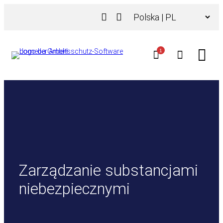
Przejdź
Wybierz
do
język
treści
1
Zarządzanie substancjami
niebezpiecznymi