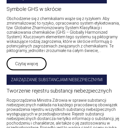
Symbole GHS w skrócie
Obchodzenie się z chemikaliami wiąże się z ryzykiem. Aby
zminimalizować to ryzyko, opracowano system etykietowania,
tzw. Globalnie Zharmonizowany System Klasyfikacji i
oznakowania chemikaliów (GHS – Globally Harmonized
System). Kluczowym elementem tego systemu są piktogramy
wskazujące rodzaj zagrożenia, które w skrócie informują o
potencjalnych zagrożeniach związanych z chemikaliami. Te
piktogramy, jednolite i zrozumiałe na całym świecie,…
Czytaj więcej
ZARZĄDZANIE SUBSTANCJAMI NIEBEZPIECZNYMI
Tworzenie rejestru substancji niebezpiecznych
Rozporządzenia Ministra Zdrowia w sprawie substancji
niebezpiecznych nakłada na każdego pracodawcę obowiązek
prowadzenia rejestru wszystkich substancji niebezpiecznych
występujących w przedsiębiorstwie. Rejestr substancji
niebezpiecznych dostarcza nie tylko informacji o substancji, jej
pochodzeniu i charakterze, ale także o jej zastosowaniu w
przedsiębiorstwie. Ponadto jest to ważna część oceny ryzyka.