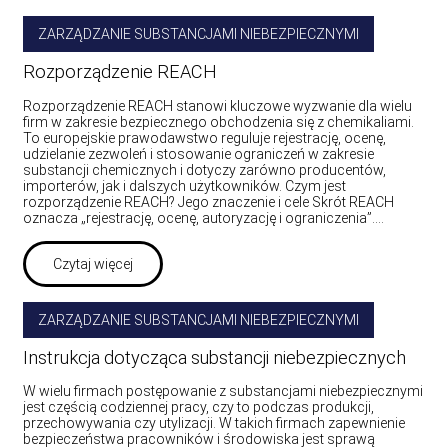
ZARZĄDZANIE SUBSTANCJAMI NIEBEZPIECZNYMI
Rozporządzenie REACH
Rozporządzenie REACH stanowi kluczowe wyzwanie dla wielu
firm w zakresie bezpiecznego obchodzenia się z chemikaliami.
To europejskie prawodawstwo reguluje rejestrację, ocenę,
udzielanie zezwoleń i stosowanie ograniczeń w zakresie
substancji chemicznych i dotyczy zarówno producentów,
importerów, jak i dalszych użytkowników. Czym jest
rozporządzenie REACH? Jego znaczenie i cele Skrót REACH
oznacza „rejestrację, ocenę, autoryzację i ograniczenia”.…
Czytaj więcej
ZARZĄDZANIE SUBSTANCJAMI NIEBEZPIECZNYMI
Instrukcja dotycząca substancji niebezpiecznych
W wielu firmach postępowanie z substancjami niebezpiecznymi
jest częścią codziennej pracy, czy to podczas produkcji,
przechowywania czy utylizacji. W takich firmach zapewnienie
bezpieczeństwa pracowników i środowiska jest sprawą