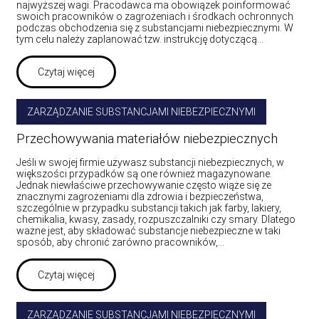
najwyższej wagi. Pracodawca ma obowiązek poinformować
swoich pracowników o zagrożeniach i środkach ochronnych
podczas obchodzenia się z substancjami niebezpiecznymi. W
tym celu należy zaplanować tzw. instrukcję dotyczącą…
Czytaj więcej
ZARZĄDZANIE SUBSTANCJAMI NIEBEZPIECZNYMI
Przechowywania materiałów niebezpiecznych
Jeśli w swojej firmie używasz substancji niebezpiecznych, w
większości przypadków są one również magazynowane.
Jednak niewłaściwe przechowywanie często wiąże się ze
znacznymi zagrożeniami dla zdrowia i bezpieczeństwa,
szczególnie w przypadku substancji takich jak farby, lakiery,
chemikalia, kwasy, zasady, rozpuszczalniki czy smary. Dlatego
ważne jest, aby składować substancje niebezpieczne w taki
sposób, aby chronić zarówno pracowników,…
Czytaj więcej
ZARZĄDZANIE SUBSTANCJAMI NIEBEZPIECZNYMI