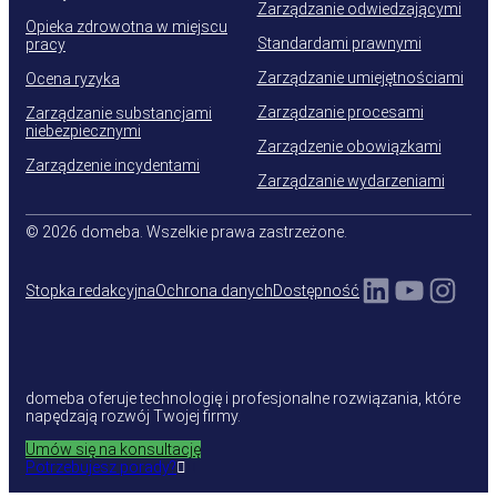
Zarządzanie odwiedzającymi
Opieka zdrowotna w miejscu
Standardami prawnymi
pracy
Zarządzanie umiejętnościami
Ocena ryzyka
Zarządzanie procesami
Zarządzanie substancjami
niebezpiecznymi
Zarządzenie obowiązkami
Zarządzenie incydentami
Zarządzanie wydarzeniami
© 2026 domeba. Wszelkie prawa zastrzeżone.
LinkedIn
YouTu
Inst
Stopka redakcyjna
Ochrona danych
Dostępność
domeba oferuje technologię i profesjonalne rozwiązania, które
napędzają rozwój Twojej firmy.
Umów się na konsultację
Potrzebujesz porady?