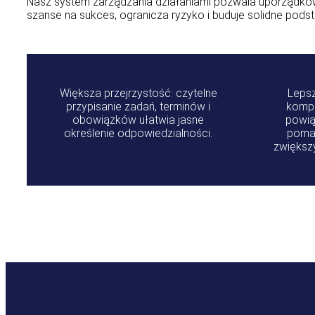
Nasz system zarządzania działaniami pozwala uporządkow
szanse na sukces, ogranicza ryzyko i buduje solidne pod
Większa przejrzystość: czytelne
Lepsz
przypisanie zadań, terminów i
kompl
obowiązków ułatwia jasne
powią
określenie odpowiedzialności.
pomag
zwiększ