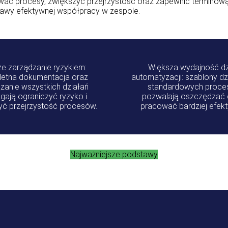
ać procesy, zwiększyć przejrzystość oraz zapewnić terminową 
stawy efektywnej współpracy w zespole.
e zarządzanie ryzykiem:
Większa wydajność dz
etna dokumentacja oraz
automatyzacji: szablony dz
zanie wszystkich działań
standardowych proc
ają ograniczyć ryzyko i
pozwalają oszczędzać c
yć przejrzystość procesów.
pracować bardziej efekt
Najważniejsze podstawy