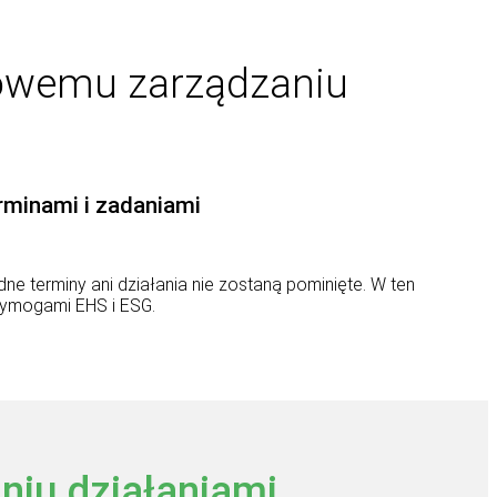
frowemu zarządzaniu
rminami i zadaniami
e terminy ani działania nie zostaną pominięte. W ten
wymogami EHS i ESG.
niu działaniami