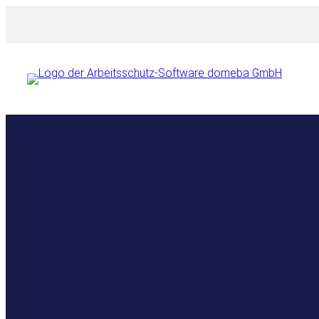
Przejdź
do
treści