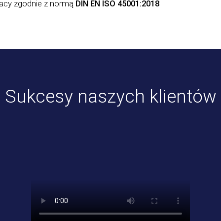
racy zgodnie z normą
DIN EN ISO 45001:2018
Sukcesy naszych klientów