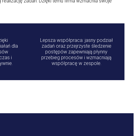
realizację zadań. Dzięki temu firma wzmacnia swoje
ięki
Lepsza współpraca: jasny podział
iałań dla
zadań oraz przejrzyste śledzenie
esów
postępów zapewniają płynny
zas i
przebieg procesów i wzmacniają
ywnie.
współpracę w zespole.