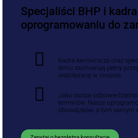
Specjaliści BHP i kadr
oprogramowaniu do zar
Kadra kierownicza oraz spec
temu zachowują pełny przeg
współpracę w zespole.
Jako osoba odpowiedzialna 
terminów. Nasze oprogramo
obowiązków, a tym samym 
Zapytaj o bezpłatną konsultację