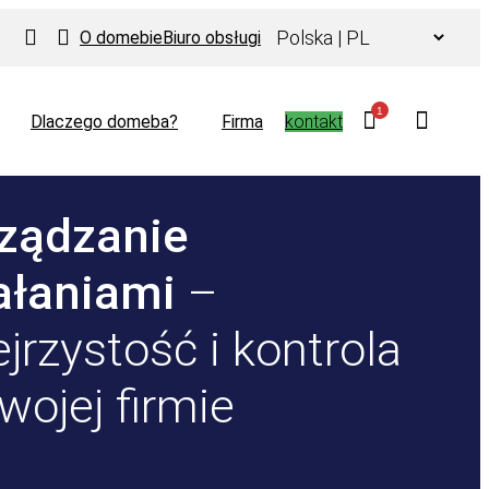
Wybierz
O domebie
Biuro obsługi
język
1
Dlaczego domeba?
Firma
kontakt
ządzanie
ałaniami
–
ejrzystość i kontrola
wojej firmie