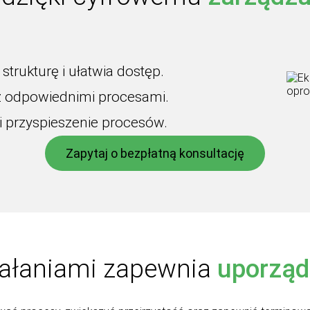
strukturę i ułatwia dostęp.
 z odpowiednimi procesami.
 i przyspieszenie procesów.
Zapytaj o bezpłatną konsultację
iałaniami zapewnia
uporząd