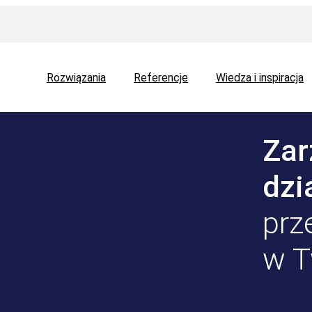
Rozwiązania
Referencje
Wiedza i inspiracja
Zar
dzi
prz
w T