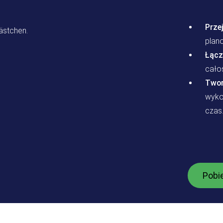
Prze
plan
Łącz
cało
Twor
wyko
czas
Pobi