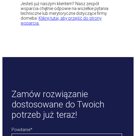
Jesteś już naszym klientem? Nasz zespół
wsparcia chętnie odpowie na wszelkie pytania
techniczne lub merytoryczne dotyczące firmy
domeba.
Kliknij tutaj, aby przejść do strony
wsparcia.
Zamów rozwiązanie
dostosowane do Twoich
potrzeb już teraz!
Powitanie
*