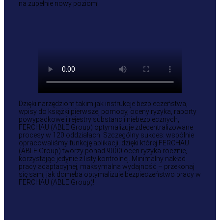
na zupełnie nowy poziom!
Dzięki narzędziom takim jak instrukcje bezpieczeństwa,
wpisy do książki pierwszej pomocy, oceny ryzyka, raporty
powypadkowe i rejestry substancji niebezpiecznych,
FERCHAU (ABLE Group) optymalizuje zdecentralizowane
procesy w 120 oddziałach. Szczególny sukces: wspólnie
opracowaliśmy funkcję aplikacji, dzięki której FERCHAU
(ABLE Group) tworzy ponad 9000 ocen ryzyka rocznie,
korzystając jedynie z listy kontrolnej. Minimalny nakład
pracy adaptacyjnej, maksymalna wydajność – przekonaj
się sam, jak domeba optymalizuje bezpieczeństwo pracy w
FERCHAU (ABLE Group)!