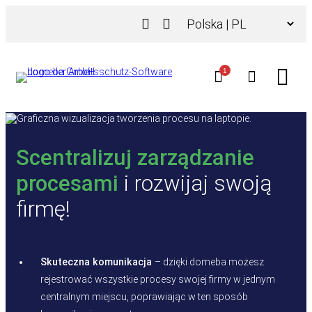
Przejdź
Wybierz
do
język
treści
1
Scentralizuj zarządzanie
procesami
i rozwijaj swoją
firmę!
Skuteczna komunikacja
– dzięki domeba możesz
rejestrować wszystkie procesy swojej firmy w jednym
centralnym miejscu, poprawiając w ten sposób