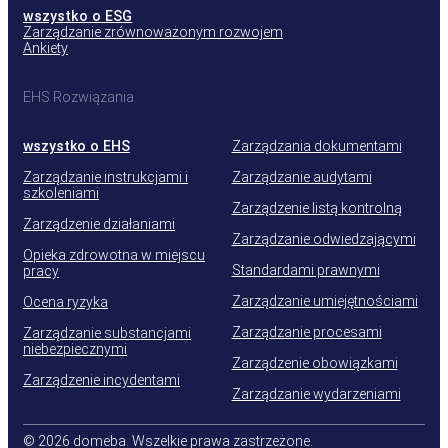
wszystko o ESG
Zarządzanie zrównoważonym rozwojem
Ankiety
EHS Rozwiązania
wszystko o EHS
Zarządzania dokumentami
Zarządzanie instrukcjami i
Zarządzanie audytami
szkoleniami
Zarządzenie listą kontrolną
Zarządzenie działaniami
Zarządzanie odwiedzającymi
Opieka zdrowotna w miejscu
Standardami prawnymi
pracy
Zarządzanie umiejętnościami
Ocena ryzyka
Zarządzanie procesami
Zarządzanie substancjami
niebezpiecznymi
Zarządzenie obowiązkami
Zarządzenie incydentami
Zarządzanie wydarzeniami
© 2026 domeba. Wszelkie prawa zastrzeżone.