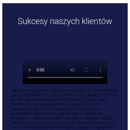
Sukcesy naszych klientów
Nasze rozwiązanie programowe domeba fundamentalnie
zoptymalizowało sposób szkolenia pracowników w firmie
produkującej meble biurowe ASSMANN. Zobacz, jak
domeba umożliwia pracownikom produkcyjnym
odbywanie szkoleń i instruktaży bez konieczności
przerywania pracy przez całą załogę. To jednak nie
wszystko – nasze cyfrowe rozwiązanie zapewnia także
bezpieczny transport w ruchu ciężarowym. Przekonaj się
sam, jak ASSMANN wynosi bezpieczeństwo i wydajność