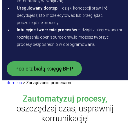
komunikację wewnętrzną.
Uregulowany dostęp
– dzięki koncepcji praw i ról
decydujesz, kto może edytować lub przeglądać
poszczególne procesy.
Intuicyjne tworzenie procesów
– dzięki zintegrowanemu
rozwiązaniu open source draw.io możesz tworzyć
procesy bezpośrednio w oprogramowaniu.
Pobierz białą księgę BHP
domeba
>
Zarządzanie procesami
Zautomatyzuj procesy,
oszczędzaj czas, usprawnij
komunikację!