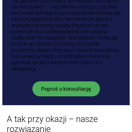
Zarządzanie procesami domeba jest dostępne
dla wszystkich – niezależnie od tego, czy jako
kierownik definiujesz procesy zatwierdzania dla
swoich zespołów, jako kierownik ds. jakości
wdrażasz procesy analizy błędów, czy też
przejrzyście przedstawiasz liczne zadania
działu kadr. Rozwiązanie domeba wyróżnia się
przede wszystkim prostotą tworzenia
procesów dzięki integracji z draw.io oraz łatwą
komunikacją między przedsiębiorstwami w
zakresie opracowanych procesów i ich
aktualizacji.
Poproś o konsultację
A tak przy okazji – nasze
rozwiązanie