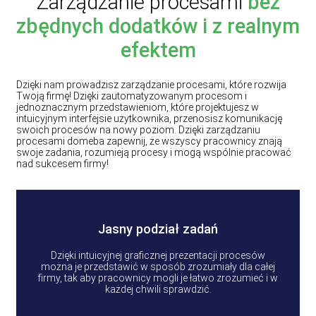
Zarządzanie procesami
bez
zbędnych dodatków i z realnym
efektem
Dzięki nam prowadzisz zarządzanie procesami, które rozwija
Twoją firmę! Dzięki zautomatyzowanym procesom i
jednoznacznym przedstawieniom, które projektujesz w
intuicyjnym interfejsie użytkownika, przenosisz komunikację
swoich procesów na nowy poziom. Dzięki zarządzaniu
procesami domeba zapewnij, że wszyscy pracownicy znają
swoje zadania, rozumieją procesy i mogą wspólnie pracować
nad sukcesem firmy!
Jasny podział zadań
Dzięki intuicyjnej graficznej prezentacji procesów
można je przedstawić w sposób zrozumiały dla całej
firmy, tak aby pracownicy mogli je łatwo zrozumieć i w
każdej chwili sprawdzić.