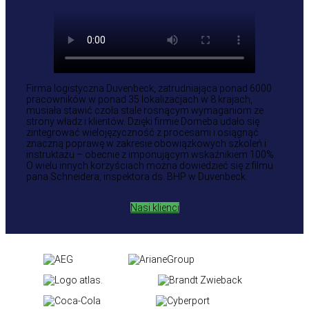
Firma logistyczna Duvenbeck, zatrudniająca ponad 6000
pracowników w ponad 35 lokalizacjach w 8 krajach,
musiała stawić czoła stale rosnącym wymaganiom ze
strony władz i klientów. Dzięki firmie Domeba udało się
zintegrować wielojęzyczność z procesami i osiągnąć
znaczną poprawę w zakresie obowiązkowych szkoleń i
instruktażu – obecnie z imponującym wskaźnikiem 100%.
O wielu innych korzyściach można dowiedzieć się z filmu
pana Schneidera, inspektora ds. BHP w Duvenbeck.
Nasi klienci