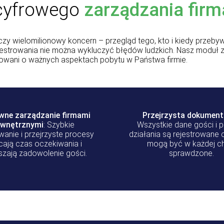
 cyfrowego
zarządzania fir
 czy wielomilionowy koncern – przegląd tego, kto i kiedy przebyw
jestrowania nie można wykluczyć błędów ludzkich. Nasz moduł
rmowani o ważnych aspektach pobytu w Państwa firmie.
wne zarządzanie firmami
Przejrzysta dokument
wnętrznymi
:
Szybkie
Wszystkie dane gości i p
wanie i przejrzyste procesy
działania są rejestrowane 
cają czas oczekiwania i
mogą być w każdej ch
szają zadowolenie gości.
sprawdzone.