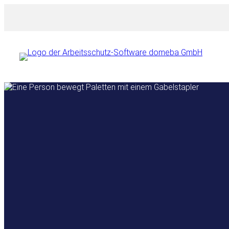
Przejdź
do
treści