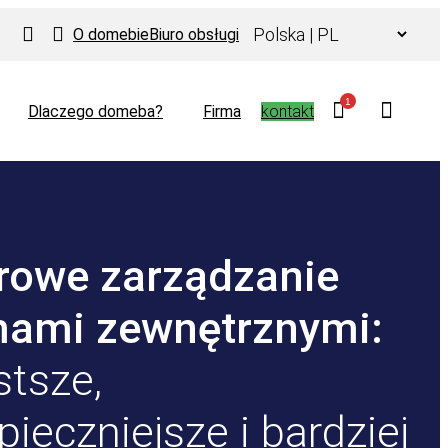
Wybierz
O domebie
Biuro obsługi
język
1
Dlaczego domeba?
Firma
kontakt
rowe zarządzanie
mami zewnętrznymi:
stsze,
pieczniejsze i bardziej