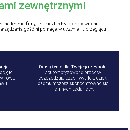
mami zewnętrznymi
a na terenie firmy, jest niezbędny do zapewnienia
 zarządzania gośćmi pomaga w utrzymaniu przeglądu
acja
:
Odciążenie dla Twojego zespołu
:
odjęte
Zautomatyzowane procesy
cyfrowo i
oszczędzają czas i wysiłek, dzięki
wili
czemu możesz skoncentrować się
na innych zadaniach.