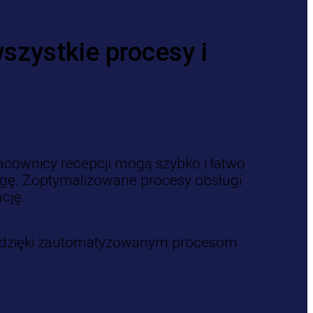
szystkie procesy i
cownicy recepcji mogą szybko i łatwo
ługę. Zoptymalizowane procesy obsługi
cję.
ie dzięki zautomatyzowanym procesom