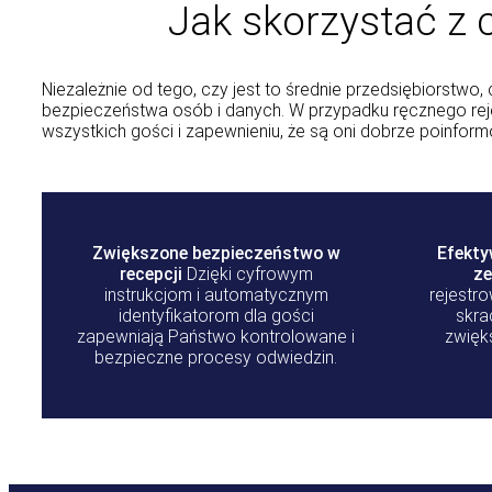
Jak skorzystać z
Niezależnie od tego, czy jest to średnie przedsiębiorstwo,
bezpieczeństwa osób i danych. W przypadku ręcznego re
wszystkich gości i zapewnieniu, że są oni dobrze poinfo
Zwiększone bezpieczeństwo w
Efekty
recepcji
Dzięki cyfrowym
ze
instrukcjom i automatycznym
rejestro
identyfikatorom dla gości
skra
zapewniają Państwo kontrolowane i
zwięk
bezpieczne procesy odwiedzin.