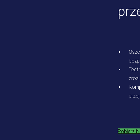
prz
Oszc
bezpo
Test
zrozu
Komp
przej
Pobierz b