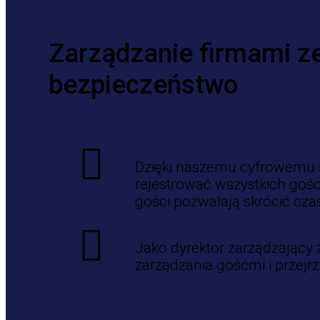
Zarządzanie firmami z
bezpieczeństwo
Dzięki naszemu cyfrowemu s
rejestrować wszystkich gośc
gości pozwalają skrócić cz
Jako dyrektor zarządzający
zarządzania gośćmi i przej