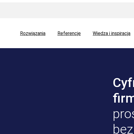
Rozwiązania
Referencje
Wiedza i inspiracja
Cyf
fir
pro
bez