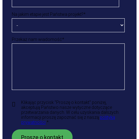
Na jakim etapie jest Państwa projekt?
*
Przekaż nam wiadomość
*
Klikając przycisk "Proszę o kontakt" poniżej,
akceptują Państwo nasze wytyczne dotyczące
przetwarzania danych. W celu uzyskania dalszych
informacji proszę zapoznać się z naszą
polityką
prywatności
.
*