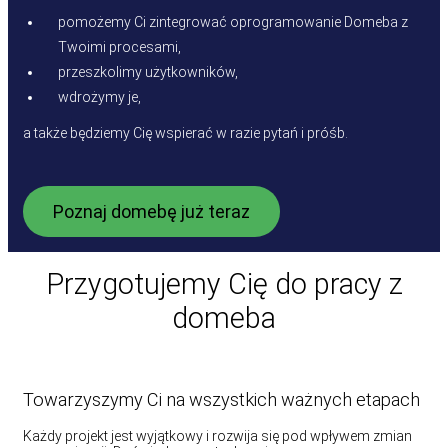
pomożemy Ci zintegrować oprogramowanie Domeba z
Twoimi procesami,
przeszkolimy użytkowników,
wdrożymy je,
a także będziemy Cię wspierać w razie pytań i próśb.
Poznaj domebę już teraz
Przygotujemy Cię do pracy z
domeba
Towarzyszymy Ci na wszystkich ważnych etapach
Każdy projekt jest wyjątkowy i rozwija się pod wpływem zmian