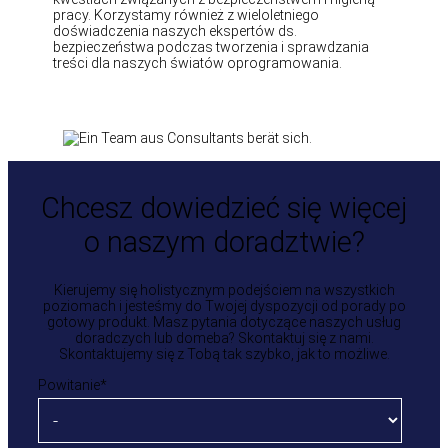
pracy. Korzystamy również z wieloletniego
doświadczenia naszych ekspertów ds.
bezpieczeństwa podczas tworzenia i sprawdzania
treści dla naszych światów oprogramowania.
Chcesz dowiedzieć się więcej
o naszym doradztwie?
Kierujemy się holistycznym podejściem na wszystkich
poziomach i jesteśmy do Twojej dyspozycji od porady po
gotowy produkt. Masz pytania dotyczące naszych usług
doradczych lub domeba? Skontaktuj się z nami.
Skontaktujemy się z Tobą tak szybko, jak to możliwe.
Powitanie
*