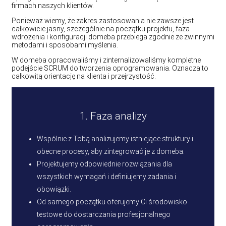
firmach naszych klientów.
Ponieważ wiemy, że zakres zastosowania nie zawsze jest
całkowicie jasny, szczególnie na początku projektu, faza
wdrożenia i konfiguracji domeba przebiega zgodnie ze zwinnymi
metodami i sposobami myślenia.
W domeba opracowaliśmy i zinternalizowaliśmy kompletne
podejście SCRUM do tworzenia oprogramowania. Oznacza to
całkowitą orientację na klienta i przejrzystość.
1. Faza analizy
Wspólnie z Tobą analizujemy istniejące struktury i
obecne procesy, aby zintegrować je z domeba.
Projektujemy odpowiednie rozwiązania dla
wszystkich wymagań i definiujemy zadania i
obowiązki.
Od samego początku oferujemy Ci środowisko
testowe do dostarczania profesjonalnego