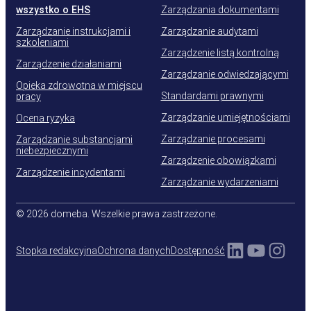
wszystko o EHS
Zarządzania dokumentami
Zarządzanie instrukcjami i
Zarządzanie audytami
szkoleniami
Zarządzenie listą kontrolną
Zarządzenie działaniami
Zarządzanie odwiedzającymi
Opieka zdrowotna w miejscu
Standardami prawnymi
pracy
Zarządzanie umiejętnościami
Ocena ryzyka
Zarządzanie procesami
Zarządzanie substancjami
niebezpiecznymi
Zarządzenie obowiązkami
Zarządzenie incydentami
Zarządzanie wydarzeniami
© 2026 domeba. Wszelkie prawa zastrzeżone.
LinkedIn
YouTu
Inst
Stopka redakcyjna
Ochrona danych
Dostępność