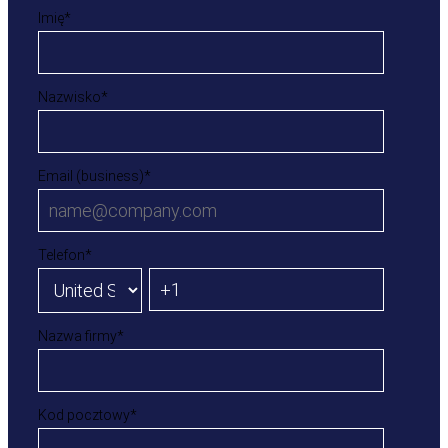
Imię
*
Nazwisko
*
Email (business)
*
Telefon
*
Nazwa firmy
*
Kod pocztowy
*