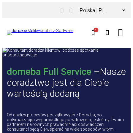
Przejdź
Wybierz
do
język
treści
1
domeba Full Service
–Nasze
doradztwo jest dla Ciebie
wartością dodaną
Od analizy procesów początkowych z Domeba, po
optymalizację i wsparcie długo po wdrożeniu, jesteśmy Twoim
partnerem na równych prawach! Nasi doświadczeni
konsultanci będą Cię wspierać na wiele sposobów, w tym…