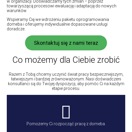
w organizacji. Doświadczamy tych zmian – poprzez
towarzyszącą procesowi ewaluację i adaptację do nowych
warunków.
Wspieramy Cię we wdrożeniu pakietu oprogramowania
domeba i oferujemy indywidualnie dopasowane usługi
doradcze.
Skontaktuj się z nami teraz
Co możemy dla Ciebie zrobić
Razem z Tobą chcemy uczynić świat pracy bezpieczniejszym,
łatwiejszym i bardziej zrównoważonym. Nasi doświadczeni
konsultanci są do Twojej dyspozycji, aby pomóc Ci na każdym
etapie procesu.
Pomożemy Ci rozpocząć pracę z domeba.