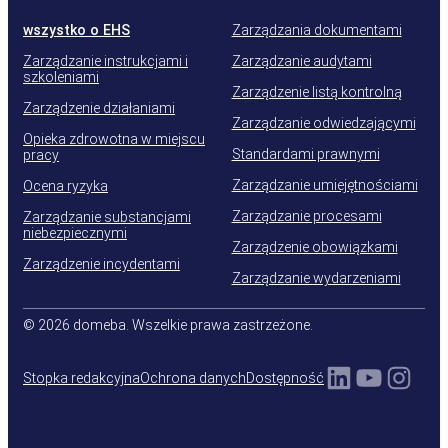
wszystko o EHS
Zarządzania dokumentami
Zarządzanie instrukcjami i
Zarządzanie audytami
szkoleniami
Zarządzenie listą kontrolną
Zarządzenie działaniami
Zarządzanie odwiedzającymi
Opieka zdrowotna w miejscu
Standardami prawnymi
pracy
Zarządzanie umiejętnościami
Ocena ryzyka
Zarządzanie procesami
Zarządzanie substancjami
niebezpiecznymi
Zarządzenie obowiązkami
Zarządzenie incydentami
Zarządzanie wydarzeniami
© 2026 domeba. Wszelkie prawa zastrzeżone.
LinkedIn
YouTu
Inst
Stopka redakcyjna
Ochrona danych
Dostępność