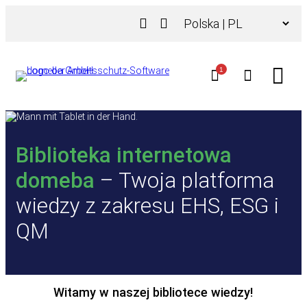
Przejdź
Wybierz
do
język
treści
1
Biblioteka internetowa
domeba
– Twoja platforma
wiedzy z zakresu EHS, ESG i
QM
Witamy w naszej bibliotece wiedzy!