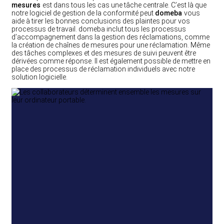
mesures
est dans tous les cas une tâche centrale. C’est là que
notre logiciel de gestion de la conformité peut
domeba
vous
aide à tirer les bonnes conclusions des plaintes pour vos
processus de travail. domeba inclut tous les processus
d’accompagnement dans la gestion des réclamations, comme
la création de chaînes de mesures pour une réclamation. Même
des tâches complexes et des mesures de suivi peuvent être
dérivées comme réponse. Il est également possible de mettre en
place des processus de réclamation individuels avec notre
solution logicielle.