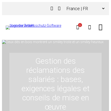
Aller
Choisir
au
une
contenu
langue
1
Gestion des
réclamations des
salariés : bases,
exigences légales et
conseils de mise en
œuvre