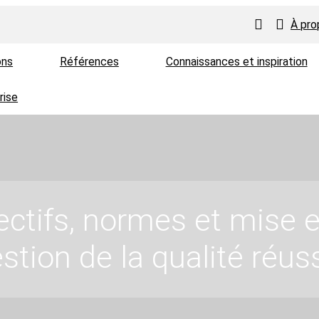
À pr
ons
Références
Connaissances et inspiration
rise
bjectifs, normes et mise
stion de la qualité réus