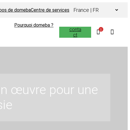
Choisir
opos de domeba
Centre de services
une
langue
Pourquoi domeba ?
conta
1
ct
 en œuvre pour une
sie