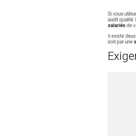
Si vous utili
audit qualité
salariés
de v
Il existe deu
soit par une
Exige