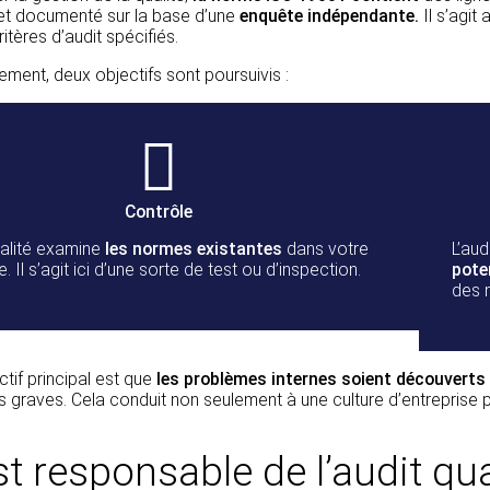
 et documenté sur la base d’une
enquête indépendante.
Il s’agit
itères d’audit spécifiés.
ent, deux objectifs sont poursuivis :
Contrôle
ualité examine
les normes existantes
dans votre
L’aud
e. Il s’agit ici d’une sorte de test ou d’inspection.
pote
des 
ectif principal est que
les problèmes internes soient découverts
 graves. Cela conduit non seulement à une culture d’entreprise 
st responsable de l’audit qua