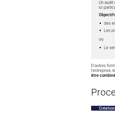
Un audit 
ici parti
Objectifs
des e
Les p
ou
Le ser
D’autres form
l’entreprise,
être combiné
Proce
Création