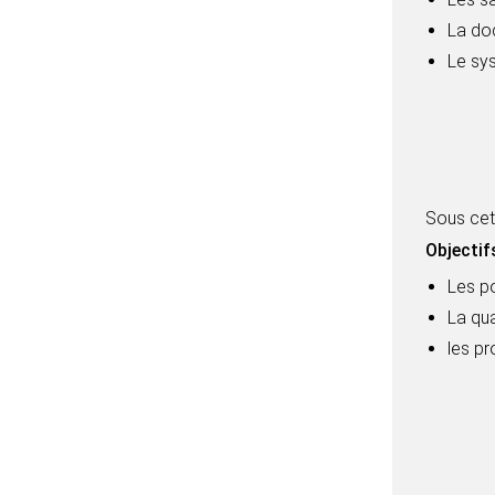
La do
Le sys
Sous cett
Objectifs
Les po
La qua
les p