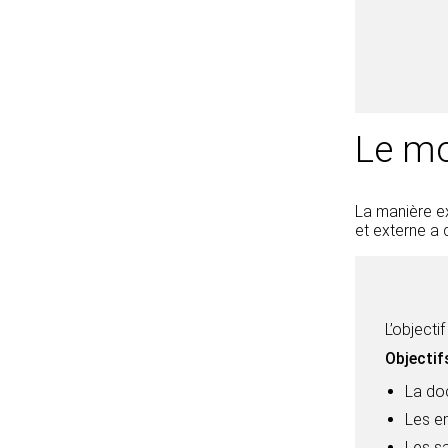
Le mo
La manière ex
et externe a 
L’objecti
Objectifs
La do
Les em
Les sa