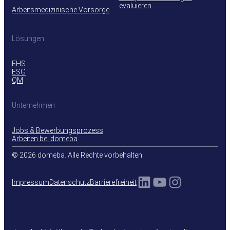
evaluieren
Arbeitsmedizinische Vorsorge
Lösungen
EHS
ESG
QM
Unternehmen
Jobs & Bewerbungsprozess
Arbeiten bei domeba
© 2026 domeba. Alle Rechte vorbehalten.
LinkedIn
YouTube
Instagra
Impressum
Datenschutz
Barrierefreiheit