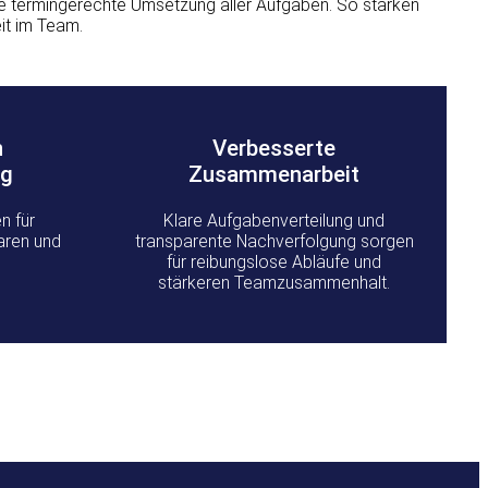
e termingerechte Umsetzung aller Aufgaben. So stärken
it im Team.
h
Verbesserte
ng
Zusammenarbeit
n für
Klare Aufgabenverteilung und
aren und
transparente Nachverfolgung sorgen
.
für reibungslose Abläufe und
stärkeren Teamzusammenhalt.