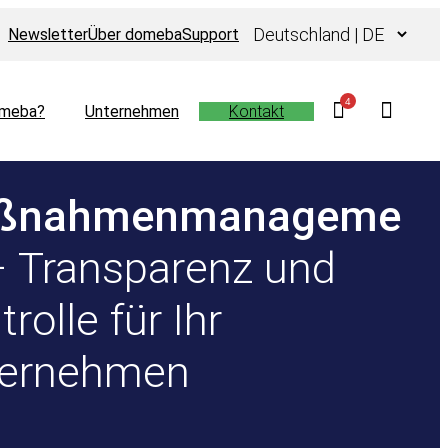
Sprache
Newsletter
Über domeba
Support
auswählen
4
meba?
Unternehmen
Kontakt
ßnahmenmanageme
– Transparenz und
rolle für Ihr
ternehmen