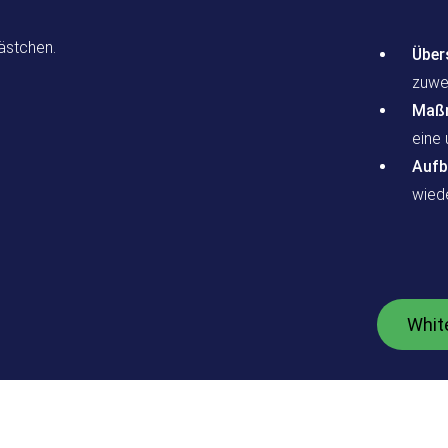
Über
zuwei
Maßn
eine
Aufb
wied
Whit