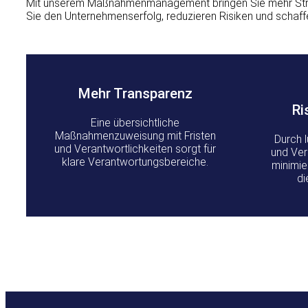
Mit unserem Maßnahmenmanagement bringen Sie mehr Struktu
Sie den Unternehmenserfolg, reduzieren Risiken und schaff
Mehr Transparenz
Ri
Eine übersichtliche
Maßnahmenzuweisung mit Fristen
Durch 
und Verantwortlichkeiten sorgt für
und Ver
klare Verantwortungsbereiche.
minimie
di