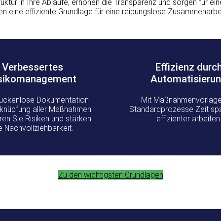
r in Ihre Abläufe, erhöhen die Transparenz und sorgen für ein
en eine effiziente Grundlage für eine reibungslose Zusammenarbe
Verbessertes
Effizienz durc
sikomanagement
Automatisieru
lückenlose Dokumentation
Mit Maßnahmenvorlage
knüpfung aller Maßnahmen
Standardprozesse Zeit sp
ren Sie Risiken und stärken
effizienter arbeiten
e Nachvollziehbarkeit.
Zu den wichtigsten Grundlagen