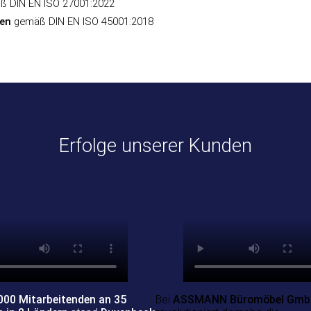
 DIN EN ISO 27001:2022
en
gemäß DIN EN ISO 45001:2018
Erfolge unserer Kunden
.000 Mitarbeitenden an 35
Bei
ASSMANN Büromöbel GmbH