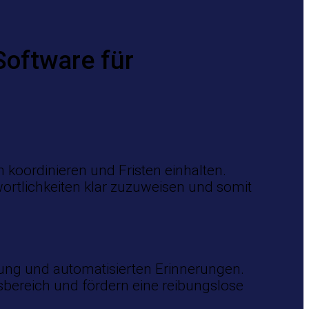
Software für
oordinieren und Fristen einhalten.
wortlichkeiten klar zuzuweisen und somit
lung und automatisierten Erinnerungen.
bereich und fördern eine reibungslose