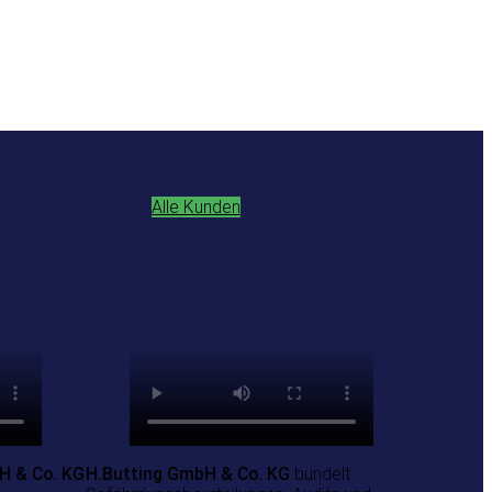
Alle Kunden
 & Co. KG
H.Butting GmbH & Co. KG
bündelt