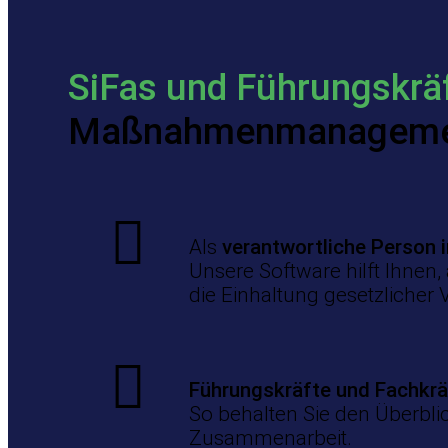
SiFas und Führungskrä
Maßnahmenmanagem
Als
verantwortliche Person 
Unsere Software hilft Ihnen,
die Einhaltung gesetzlicher 
Führungskräfte und Fachkr
So behalten Sie den Überbl
Zusammenarbeit.