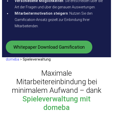
Verschiedene Möglichkeiten
: Sie entscheiden über die
Art der Fragen und über die genauen Auswertungen.
Mitarbeitermotivation steigern
: Nutzen Sie den
Gamification-Ansatz gezielt zur Einbindung Ihrer
Mitarbeitenden.
Whitepaper Download Gamification
domeba
>
Spieleverwaltung
Maximale
Mitarbeitereinbindung bei
minimalem Aufwand – dank
Spieleverwaltung mit
domeba