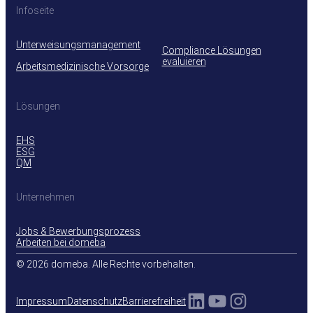
Infoseite
Unterweisungsmanagement
Compliance Lösungen
evaluieren
Arbeitsmedizinische Vorsorge
Lösungen
EHS
ESG
QM
Unternehmen
Jobs & Bewerbungsprozess
Arbeiten bei domeba
© 2026 domeba. Alle Rechte vorbehalten.
LinkedIn
YouTube
Instagra
Impressum
Datenschutz
Barrierefreiheit