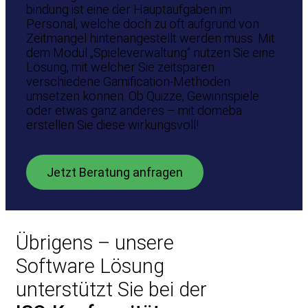
bindung ist eine der Hauptaufgaben im
Personal, welche doch zu oft aufgrund von
Zeitmangel hintenangestellt werden muss. Mit
dem Modul „Spieleverwaltung“ nutzen Sie eine
Lösung, mit welcher Sie zeitsparen
verschiedene Gamification-Methoden
umsetzen können. Ob Quizze, Gewinnspiele
oder etwas ganz anderes – mit domeba
erstellen Sie diese wirkungsvoll!
Jetzt Beratung anfragen
Übrigens – unsere
Software Lösung
unterstützt Sie bei der