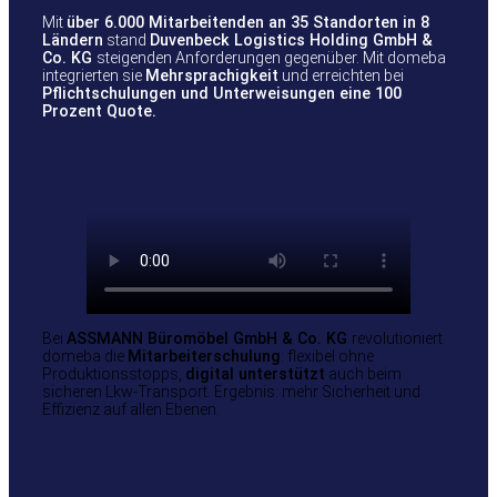
Mit
über 6.000 Mitarbeitenden an 35 Standorten in 8
Ländern
stand
Duvenbeck Logistics Holding GmbH &
Co. KG
steigenden Anforderungen gegenüber. Mit domeba
integrierten sie
Mehrsprachigkeit
und erreichten bei
Pflichtschulungen und Unterweisungen eine 100
Prozent Quote.
Bei
ASSMANN Büromöbel GmbH & Co. KG
revolutioniert
domeba die
Mitarbeiterschulung
: flexibel ohne
Produktionsstopps,
digital unterstützt
auch beim
sicheren Lkw-Transport. Ergebnis: mehr Sicherheit und
Effizienz auf allen Ebenen.