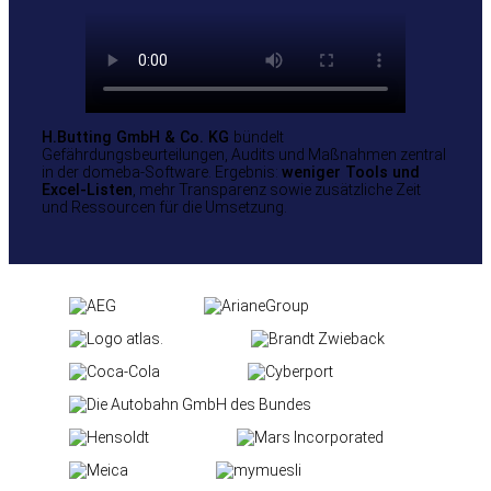
H.Butting GmbH & Co. KG
bündelt
Gefährdungsbeurteilungen, Audits und Maßnahmen zentral
in der domeba-Software. Ergebnis:
weniger Tools und
Excel-Listen
, mehr Transparenz sowie zusätzliche Zeit
und Ressourcen für die Umsetzung.