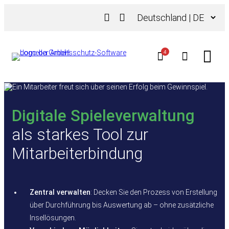
Zum
Sprache
Inhalt
auswählen
springen
4
Digitale Spieleverwaltung
als starkes Tool zur
Mitarbeiterbindung
Zentral verwalten
: Decken Sie den Prozess von Erstellung
über Durchführung bis Auswertung ab – ohne zusätzliche
Insellösungen.