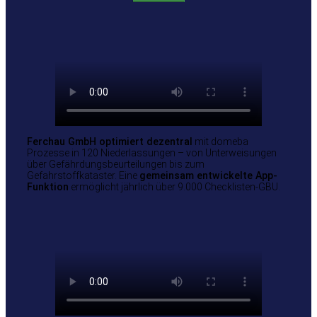
Ferchau GmbH optimiert dezentral
mit domeba
Prozesse in 120 Niederlassungen – von Unterweisungen
über Gefährdungsbeurteilungen bis zum
Gefahrstoffkataster. Eine
gemeinsam entwickelte App-
Funktion
ermöglicht jährlich über 9.000 Checklisten-GBU.