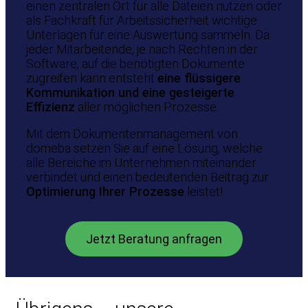
einen zentralen Ort für alle Dateien nutzen oder
als Fachkraft für Arbeitssicherheit wichtige
Unterlagen für eine Auswertung sammeln. Da
jeder Mitarbeitende, je nach Rechten in der
Software, auf die benötigten Dokumente
zugreifen kann entsteht
eine flüssigere
Kommunikation und eine gesteigerte
Effizienz
aller möglichen Prozesse.
Mit dem Dokumentenmanagement von
domeba setzen Sie auf eine Lösung, welche
alle Bereiche im Unternehmen miteinander
verbindet und einen bedeutenden Beitrag zur
Optimierung Ihrer Prozesse
leistet!
Jetzt Beratung anfragen