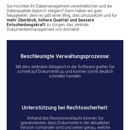
Sie möchten Ihr Dateimanagement vereinheitlichen und die
Datenqualität dadurch steigern? Dann haben wir gute
Neuigkeiten, denn es gibt einen Weg, dies umzusetzen und für
mehr Überblick, höhere Qualität und bessere
Entscheidungskraft
zu sorgen: das zentrale
Dokumentenmanagement von domeba!
Beschleunigte Verwaltungsprozesse:
Mit dem zentralen Ablageort in der Software greifen Sie
schnell auf Dokumente zu und können somit deutlich
schneller handeln.
Unterstützung bei Rechtssicherheit:
Anhand des Revisionsverlaufs können Sie
gewährleisten, dass Dokumente in der aktuellsten
Version vorhanden sind und sehen genau, welche