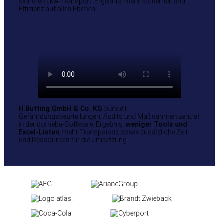
sicheren Lkw-Transport. Ergebnis: mehr Sicherheit und
Effizienz auf allen Ebenen.
H.Butting GmbH & Co. KG
bündelt
Gefährdungsbeurteilungen, Audits und Maßnahmen zentral
in der domeba-Software. Ergebnis:
weniger Tools und
Excel-Listen
, mehr Transparenz sowie zusätzliche Zeit
und Ressourcen für die Umsetzung.