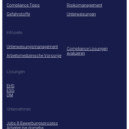
Compliance Tipps
Risikomanagement
Gefahrstoffe
Unterweisungen
Infoseite
Unterweisungsmanagement
Compliance Lösungen
evaluieren
Arbeitsmedizinische Vorsorge
Lösungen
EHS
ESG
QM
Unternehmen
Jobs & Bewerbungsprozess
Arbeiten bei domeba