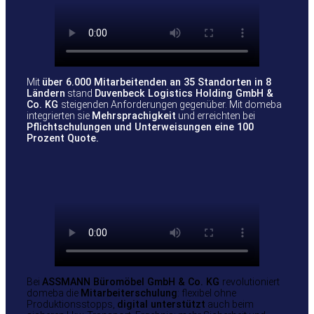
Mit
über 6.000 Mitarbeitenden an 35 Standorten in 8
Ländern
stand
Duvenbeck Logistics Holding GmbH &
Co. KG
steigenden Anforderungen gegenüber. Mit domeba
integrierten sie
Mehrsprachigkeit
und erreichten bei
Pflichtschulungen und Unterweisungen eine 100
Prozent Quote.
Bei
ASSMANN Büromöbel GmbH & Co. KG
revolutioniert
domeba die
Mitarbeiterschulung
: flexibel ohne
Produktionsstopps,
digital unterstützt
auch beim