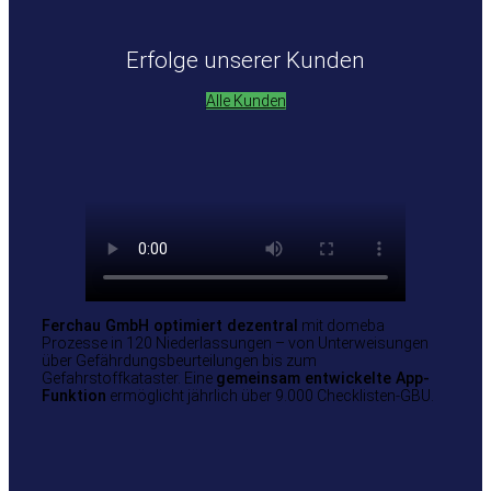
Erfolge unserer Kunden
Alle Kunden
Ferchau GmbH optimiert dezentral
mit domeba
Prozesse in 120 Niederlassungen – von Unterweisungen
über Gefährdungsbeurteilungen bis zum
Gefahrstoffkataster. Eine
gemeinsam entwickelte App-
Funktion
ermöglicht jährlich über 9.000 Checklisten-GBU.