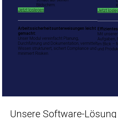
Jetzt loslegen
Jetzt losle
Arbeitssicherheitsunterweisungen leicht
Effizient
gemacht:
Mit unsere
Unser Modul vereinfacht Planung,
Aufgaben, F
Durchführung und Dokumentation, vermittelt
im Blick – 
Wissen strukturiert, sichert Compliance und
und Produkt
minimiert Risiken.
Unsere Software-Lösung u