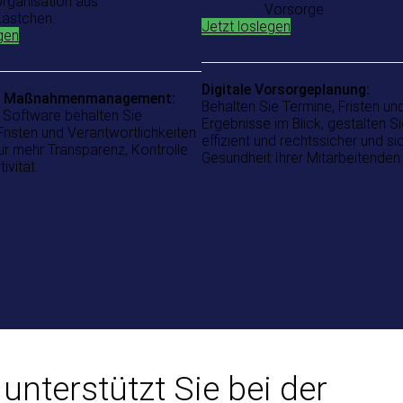
Jetzt loslegen
gen
Digitale Vorsorgeplanung:
es Maßnahmenmanagement:
Behalten Sie Termine, Fristen un
r Software behalten Sie
Ergebnisse im Blick, gestalten 
risten und Verantwortlichkeiten
effizient und rechtssicher und si
für mehr Transparenz, Kontrolle
Gesundheit Ihrer Mitarbeitenden.
ivität.
nterstützt Sie bei der