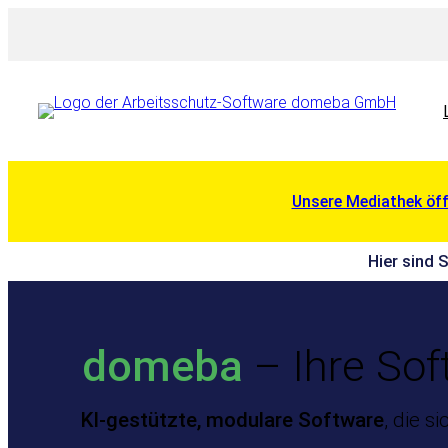
Zum
Inhalt
springen
Unsere Mediathek öff
Hier sind 
domeba
– Ihre Sof
KI‑gestützte, modulare Software
, die s