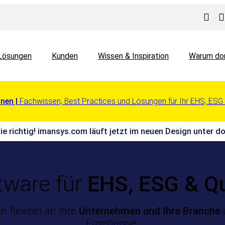
Lösungen
Kunden
Wissen & Inspiration
Warum do
nen |
Fachwissen, Best Practices und Lösungen für Ihr EHS, ES
Sie richtig! imansys.com läuft jetzt im neuen Design unter
tware für
EHS, ESG & Q
ich flexibel an Ihre
Unternehmen und Ihre Branche
Ergebnisse.