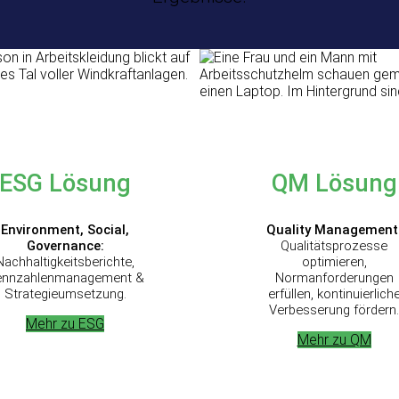
ESG
Lösung
QM Lösung
Environment, Social,
Quality Management
Governance:
Qualitätsprozesse
Nachhaltigkeitsberichte,
optimieren,
ennzahlenmanagement &
Normanforderungen
Strategieumsetzung.
erfüllen, kontinuierlich
Verbesserung fördern.
Mehr zu ESG
Mehr zu QM