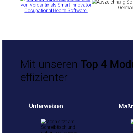
Mit unseren
Top 4 Mod
effizienter
Unterweisen
Maßn