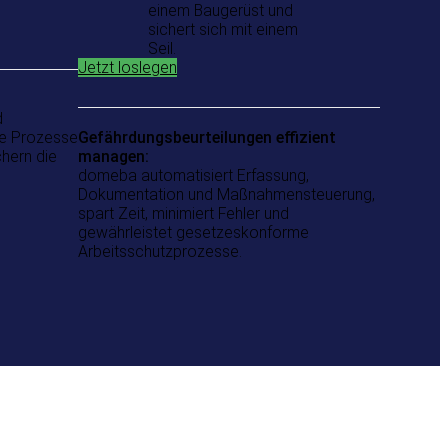
Jetzt loslegen
d
Sie Prozesse
Gefährdungsbeurteilungen effizient
chern die
managen:
domeba automatisiert Erfassung,
Dokumentation und Maßnahmensteuerung,
spart Zeit, minimiert Fehler und
gewährleistet gesetzeskonforme
Arbeitsschutzprozesse.