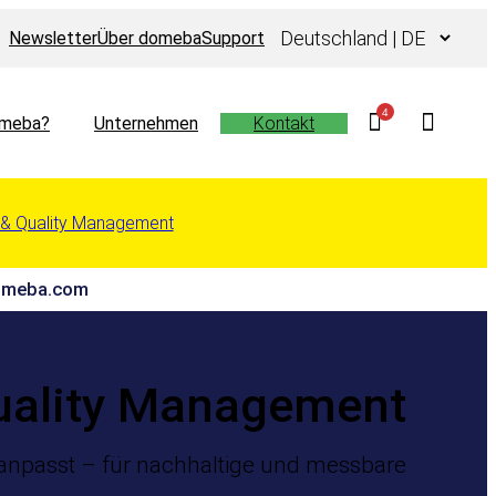
Sprache
Newsletter
Über domeba
Support
auswählen
4
meba?
Unternehmen
Kontakt
G & Quality Management
 domeba.com
uality Management
anpasst – für nachhaltige und messbare