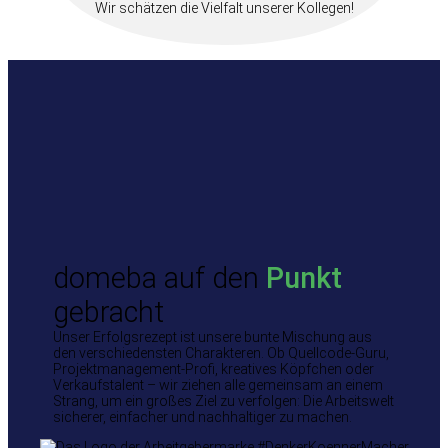
Wir schätzen die Vielfalt unserer Kollegen!
domeba auf den
Punkt
gebracht
Unser Erfolgsrezept ist unsere bunte Mischung aus
den verschiedensten Charakteren. Ob Quellcode-Guru,
Projektmanagement-Profi, kreatives Köpfchen oder
Verkaufstalent – wir ziehen alle gemeinsam an einem
Strang, um ein großes Ziel zu verfolgen: Die Arbeitswelt
sicherer, einfacher und nachhaltiger zu machen.