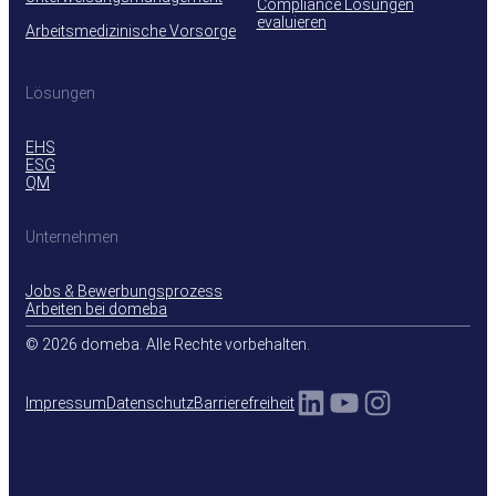
Compliance Lösungen
evaluieren
Arbeitsmedizinische Vorsorge
Lösungen
EHS
ESG
QM
Unternehmen
Jobs & Bewerbungsprozess
Arbeiten bei domeba
© 2026 domeba. Alle Rechte vorbehalten.
LinkedIn
YouTube
Instagra
Impressum
Datenschutz
Barrierefreiheit