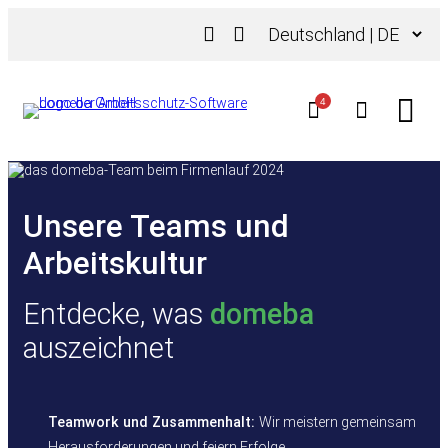
Zum
Sprache
Inhalt
auswählen
springen
4
Unsere Teams und
Arbeitskultur
Entdecke, was
domeba
auszeichnet
Teamwork und Zusammenhalt:
Wir meistern gemeinsam
Herausforderungen und feiern Erfolge.