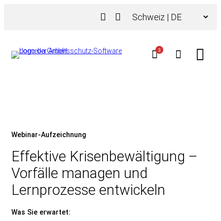
Zum
Choose
Inhalt
a
springen
language
3
Webinar-Aufzeichnung
Effektive Krisenbewältigung –
Vorfälle managen und
Lernprozesse entwickeln
Was Sie erwartet: