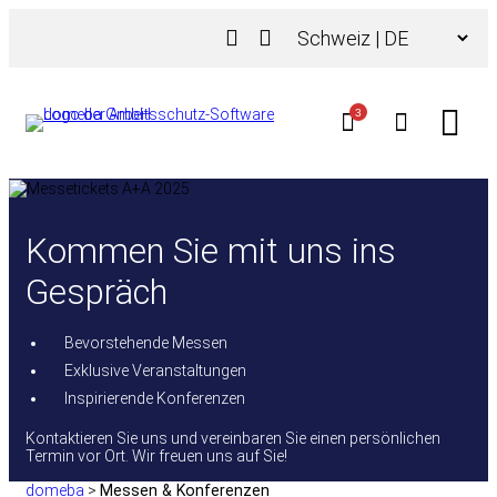
Zum
Choose
Inhalt
a
springen
language
3
Kommen Sie mit uns ins
Gespräch
Bevorstehende Messen
Exklusive Veranstaltungen
Inspirierende Konferenzen
Kontaktieren Sie uns und vereinbaren Sie einen persönlichen
Termin vor Ort. Wir freuen uns auf Sie!
domeba
>
Messen & Konferenzen