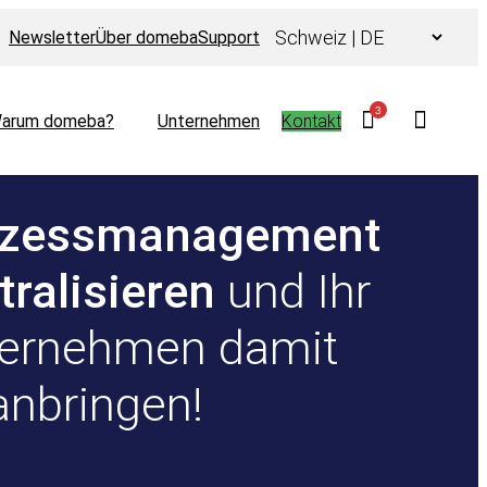
Choose
Newsletter
Über domeba
Support
a
language
3
arum domeba?
Unternehmen
Kontakt
ozessmanagement
tralisieren
und Ihr
ernehmen damit
anbringen!