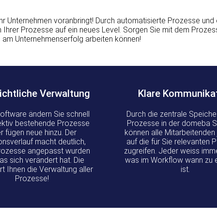
 Unternehmen voranbringt! Durch automatisierte Prozesse und ein
n Ihrer Prozesse auf ein neues Level. Sorgen Sie mit dem Proz
 am Unternehmenserfolg arbeiten können!
ichtliche Verwaltung
Klare Kommunika
Software ändern Sie schnell
Durch die zentrale Speiche
ektiv bestehende Prozesse
Prozesse in der domeba 
r fügen neue hinzu. Der
können alle Mitarbeitenden 
onsverlauf macht deutlich,
auf die für Sie relevanten
rozesse angepasst wurden
zugreifen. Jeder weiss imm
s sich verändert hat. Die
was im Workflow wann zu e
rt Ihnen die Verwaltung aller
ist.
Prozesse!