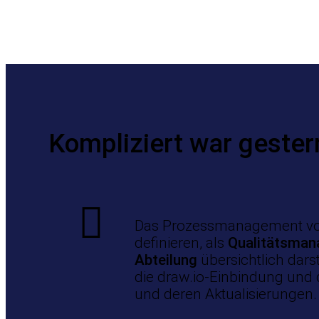
Kompliziert war geste
Das Prozessmanagement von 
definieren, als
Qualitätsman
Abteilung
übersichtlich dars
die draw.io-Einbindung und
und deren Aktualisierungen.