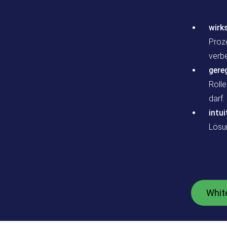
wirk
Proz
verb
gereg
Roll
darf.
intu
Lösun
Whit