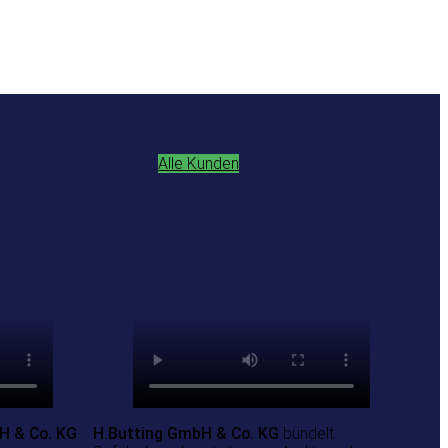
Alle Kunden
 & Co. KG
H.Butting GmbH & Co. KG
bündelt