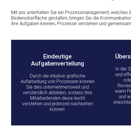
Mit uns unterhalten Sie ein Prozessmanagement, welches Ihr
Bedienoberfläche gestalten, bringen Sie die Kommunikatio
ihre Aufgaben kennen, Prozesse verstehen und gemeinsam
Eindeutige
Übers
Aufgabenverteilung
In der 
und eff
Durch die intuitive grafische
ode
Aufarbeitung von Prozessen können
Revisi
Sie dies unternehmensweit und
wann P
verständlich abbilden, sodass Ihre
und wa
Mitarbeitenden diese leicht
erleichte
verstehen und jederzeit nachsehen
können.