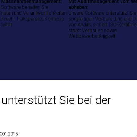
es Massnahmenmanagement:
Mit Auditmanagement vom We
r Software behalten Sie
abheben:
risten und Verantwortlichkeiten
Unsere Software unterstützt Sie
für mehr Transparenz, Kontrolle
sorgfältigen Vorbereitung und D
ivität.
von Audits, sichert ISO-Zertifizi
stärkt Vertrauen sowie
Wettbewerbsfähigkeit.
nterstützt Sie bei der
001:2015