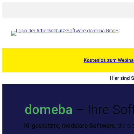
Zum
Inhalt
springen
Kostenlos zum Webina
Hier sind 
domeba
– Ihre Sof
KI‑gestützte, modulare Software
, die s