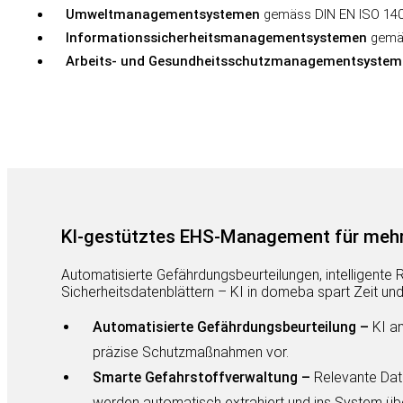
Umweltmanagementsystemen
gemäss DIN EN ISO 14
Informationssicherheitsmanagementsystemen
gemä
Arbeits- und Gesundheitsschutzmanagementsystem
KI-gestütztes EHS-Management für mehr E
Automatisierte Gefährdungsbeurteilungen, intelligente
Sicherheitsdatenblättern – KI in domeba spart Zeit und 
Automatisierte Gefährdungsbeurteilung –
KI an
präzise Schutzmaßnahmen vor.
Smarte Gefahrstoffverwaltung –
Relevante Date
werden automatisch extrahiert und ins System üb