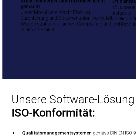
Arbeitssicherheitsinstruktionen leicht
Effizient
gemacht:
Mit unsere
Unser Modul vereinfacht Planung,
Aufgaben, F
Durchführung und Dokumentation, vermittelt
im Blick – 
Wissen strukturiert, sichert Compliance und
und Produkt
minimiert Risiken.
Unsere Software-Lösung u
ISO-Konformität:
Qualitätsmanagementsystemen
gemäss DIN EN ISO 9