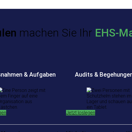
ulen
machen Sie Ihr
EHS-M
nahmen & Aufgaben
Audits & Begehunge
gen
Jetzt loslegen