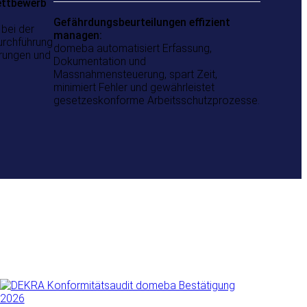
ttbewerb
Gefährdungsbeurteilungen effizient
 bei der
managen:
urchführung
domeba automatisiert Erfassung,
erungen und
Dokumentation und
Massnahmensteuerung, spart Zeit,
minimiert Fehler und gewährleistet
gesetzeskonforme Arbeitsschutzprozesse.