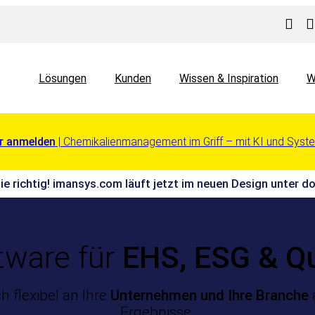
Lösungen
Kunden
Wissen & Inspiration
W
r anmelden
| Chemikalienmanagement im Griff – mit KI und Syst
Sie richtig! imansys.com läuft jetzt im neuen Design unter
tware für
EHS, ESG & Q
ich flexibel an Ihre
Unternehmen und Ihre Branche
Ergebnisse.