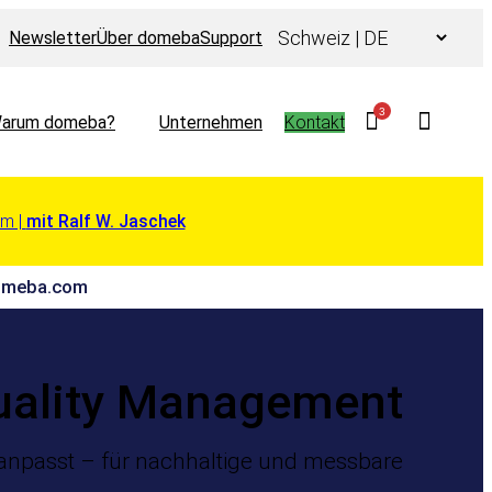
Choose
Newsletter
Über domeba
Support
a
language
3
arum domeba?
Unternehmen
Kontakt
em |
mit Ralf W. Jaschek
 domeba.com
uality Management
anpasst – für nachhaltige und messbare