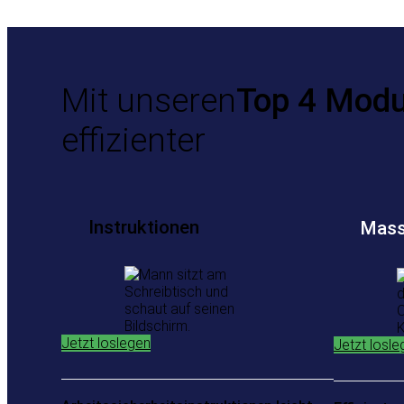
Mit unseren
Top 4 Mod
effizienter
Instruktionen
Mass
Jetzt loslegen
Jetzt losle