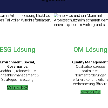
ESG
Lösung
QM Lösung
Environment, Social,
Quality Management
Governance:
Qualitätsprozesse
Nachhaltigkeitsberichte,
optimieren,
ennzahlenmanagement &
Normanforderungen
Strategieumsetzung.
erfüllen, kontinuierlich
Verbesserung fördern.
Mehr zu ESG
Mehr zu QM