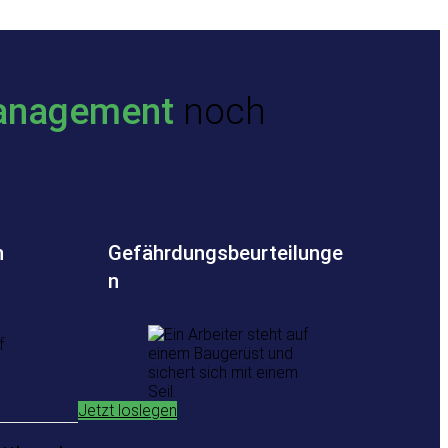
anagement
noch
n
Gefährdungsbeurteilunge
n
Jetzt loslegen