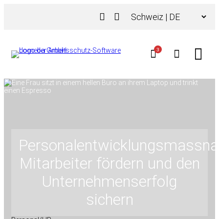
Zum
Choose
Inhalt
a
springen
language
3
Personalentwicklungsmassn
Mitarbeiter fördern und den
Unternehmenserfolg
sichern