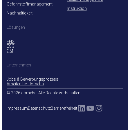
Gefahrstoffmanagement
Instruktion
Nachhaltigkeit
Lösungen
EHS
ESG
QM
Unternehmen
Jobs & Bewerbungsprozess
Arbeiten bei domeba
© 2026 domeba. Alle Rechte vorbehalten.
LinkedIn
YouTube
Instagra
Impressum
Datenschutz
Barrierefreiheit