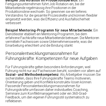
Beispiel Job Rotation im Produktionsbereich:
Ein
Fertigungsunternehmen führt Job Rotation ein, bei der
Mitarbeitende regelmässig ihre Positionen in der
Produktionslinie wechseln. So gewinnen sie ein tieferes
Verständnis für die gesamte Prozesskette und können flexibler
eingesetzt werden, was die Effizienz und Ausfallsicherheit
verbessert.
Beispiel Mentoring-Programm für neue Mitarbeitende:
Ein
Dienstleister etabliert ein Mentoring-Programm, bei dem
erfahrene Fachkräfte neue Mitarbeitende betreuen. Die Mentoren
vermitteln Fachwissen sowie Unternehmenswerte, was die
Einarbeitung erleichtert und die Bindung stärkt.
Personalentwicklungsmassnahmen für
Führungskräfte: Kompetenzen für neue Aufgaben
Für Führungskräfte gelten besondere Anforderungen, weil
Führung nicht nur auf Fachwissen beruht, sondern vor allem auf
Sozial- und Methodenkompetenz
. Als Arbeitgeber müssen Sie
sicherstellen, dass Ihre Führungskräfte Teams motivieren,
Orientierung geben und Konflikte konstruktiv lösen können.
Passende Personalentwicklungsmassnahmen für
Führungskräfte umfassen daher individuelles Coaching,
Seminare zum Konfliktmanagement oder ein 360-Grad-
Feedback, um den eigenen Führungsstil systematisch zu
reflektieren.