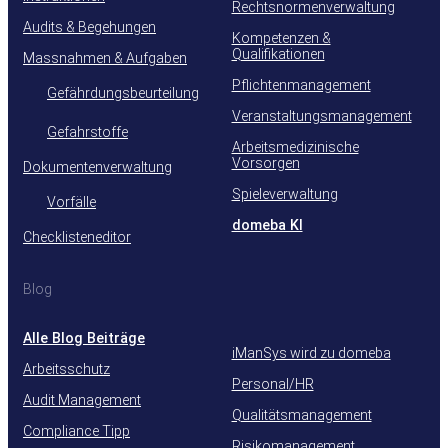
Rechtsnormenverwaltung
Audits & Begehungen
Kompetenzen &
Qualifikationen
Massnahmen & Aufgaben
Pflichtenmanagement
Gefährdungsbeurteilung
Veranstaltungsmanagement
Gefahrstoffe
Arbeitsmedizinische
Vorsorgen
Dokumentenverwaltung
Spieleverwaltung
Vorfälle
domeba KI
Checklisteneditor
Blog
Alle Blog Beiträge
iManSys wird zu domeba
Arbeitsschutz
Personal/HR
Audit Management
Qualitätsmanagement
Compliance Tipp
Risikomanagement