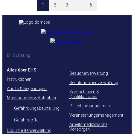
1
2
3
…
6
EHS Lösung
Alles über EHS
Besucherverwaltung
Instruktionen
Rechtsnormenverwaltung
Audits & Begehungen
Kompetenzen &
Qualifikationen
Massnahmen & Aufgaben
Pflichtenmanagement
Gefährdungsbeurteilung
Veranstaltungsmanagement
Gefahrstoffe
Arbeitsmedizinische
Vorsorgen
Dokumentenverwaltung