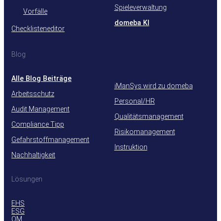
Spieleverwaltung
Vorfälle
domeba KI
Checklisteneditor
Blog
Alle Blog Beiträge
iManSys wird zu domeba
Arbeitsschutz
Personal/HR
Audit Management
Qualitätsmanagement
Compliance Tipp
Risikomanagement
Gefahrstoffmanagement
Instruktion
Nachhaltigkeit
Lösungen
EHS
ESG
QM