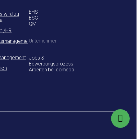
EHS
s wird zu
ESG
a
QM
al/HR
Unternehmen
ätsmanageme
management
Jobs &
Bewerbungsprozess
tion
Arbeiten bei domeba