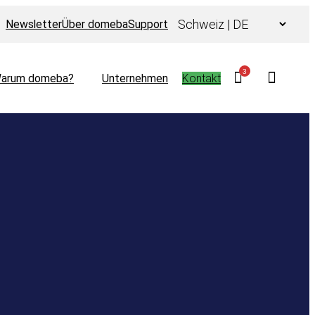
Choose
Newsletter
Über domeba
Support
a
language
3
arum domeba?
Unternehmen
Kontakt