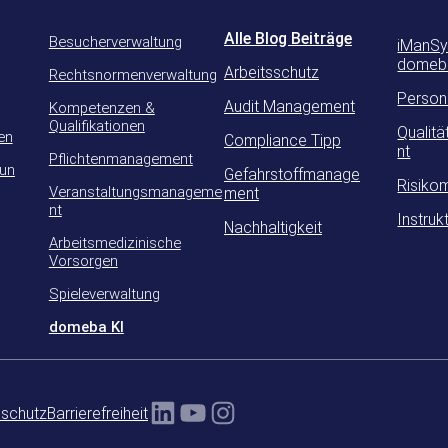
Alle Blog Beiträge
Besucherverwaltung
iManSy
domeb
Arbeitsschutz
Rechtsnormenverwaltung
Person
Audit Management
Kompetenzen &
Qualifikationen
Qualit
en
Compliance Tipp
nt
Pflichtenmanagement
lun
Gefahrstoffmanage
Risiko
Veranstaltungsmanageme
ment
nt
Instruk
Nachhaltigkeit
Arbeitsmedizinische
Vorsorgen
Spieleverwaltung
domeba KI
LinkedIn
YouTube
Instagram
schutz
Barrierefreiheit