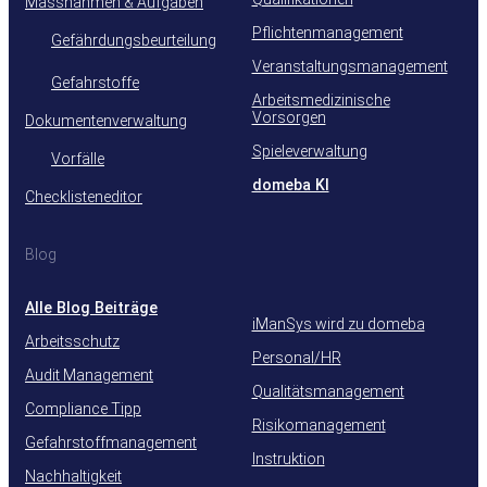
Massnahmen & Aufgaben
Pflichtenmanagement
Gefährdungsbeurteilung
Veranstaltungsmanagement
Gefahrstoffe
Arbeitsmedizinische
Vorsorgen
Dokumentenverwaltung
Spieleverwaltung
Vorfälle
domeba KI
Checklisteneditor
Blog
Alle Blog Beiträge
iManSys wird zu domeba
Arbeitsschutz
Personal/HR
Audit Management
Qualitätsmanagement
Compliance Tipp
Risikomanagement
Gefahrstoffmanagement
Instruktion
Nachhaltigkeit