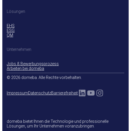
Lösungen
EHS
ESG
QM
Unternehmen
Jobs & Bewerbungsprozess
Arbeiten bei domeba
© 2026 domeba. Alle Rechte vorbehalten.
LinkedIn
YouTube
Instagra
Impressum
Datenschutz
Barrierefreiheit
domeba bietet Ihnen die Technologie und professionelle
Lösungen, um Ihr Unternehmen voranzubringen.