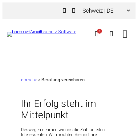
Zum
Choose
Inhalt
a
springen
language
3
domeba
>
Beratung vereinbaren
Ihr Erfolg steht im
Mittelpunkt
Deswegen nehmen wir uns die Zeit für jeden
Interessenten. Wir möchten Sie und Ihre