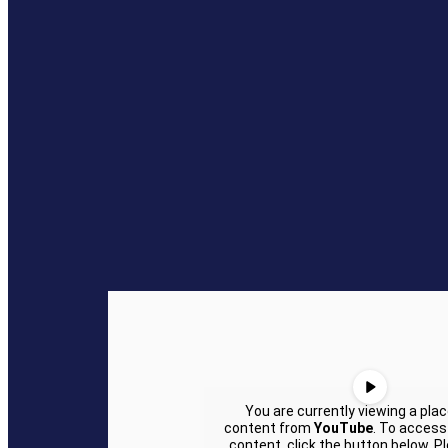
You are currently viewing a pla
content from
YouTube
. To access
content, click the button below. P