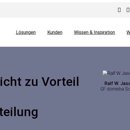
Lösungen
Kunden
Wissen & Inspiration
W
icht zu Vorteil
Ralf W. Jas
GF domeba Sc
teilung