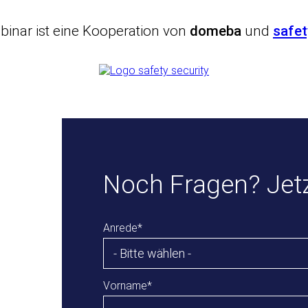
binar ist eine Kooperation von
domeba
und
safet
Noch Fragen? Jetz
Anrede
*
Vorname
*