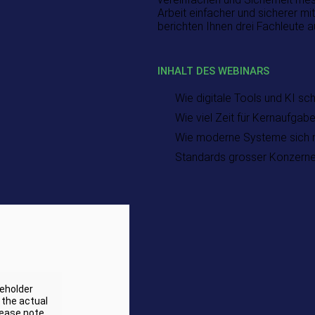
Arbeit einfacher und sicherer m
berichten Ihnen drei Fachleute a
INHALT DES WEBINARS
Wie digitale Tools und KI sc
Wie viel Zeit für Kernaufgab
Wie moderne Systeme sich na
Standards grosser Konzerne
ceholder
 the actual
lease note