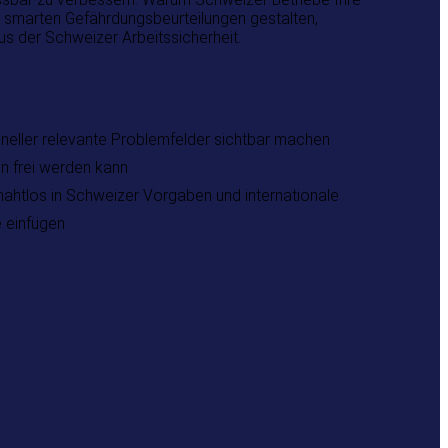
it smarten Gefährdungsbeurteilungen gestalten,
us der Schweizer Arbeitssicherheit.
hneller relevante Problemfelder sichtbar machen
en frei werden kann
htlos in Schweizer Vorgaben und internationale
 einfügen