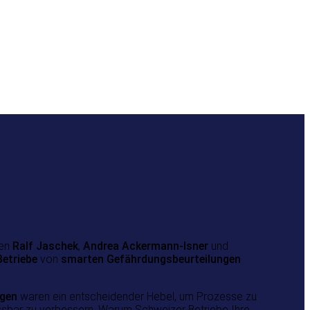
hen
Ralf Jaschek
,
Andrea Ackermann-Isner
und
etriebe
von
smarten Gefährdungsbeurteilungen
ngen
waren ein entscheidender Hebel, um Prozesse zu
ssbar zu verbessern. Warum Schweizer Betriebe Ihre