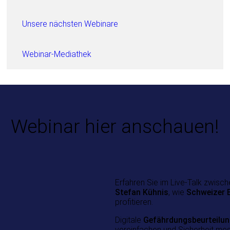
Unsere nächsten Webinare
Webinar-Mediathek
Webinar hier anschauen!
Erfahren Sie im Live-Talk zwisc
Stefan Kühnis
, wie
Schweizer B
profitieren.
Digitale
Gefährdungsbeurteilu
vereinfachen und Sicherheit me