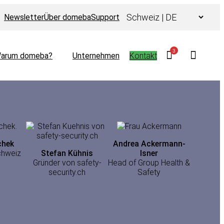
Choose
Newsletter
Über domeba
Support
a
language
3
arum domeba?
Unternehmen
Kontakt
chek
Andrea Ackermann-
hweiz
Stefan Kühnis
Isner
Gründer von safety-
Head of Group Health &
security.ch
Safety