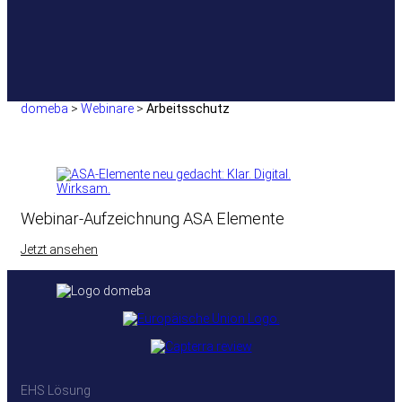
domeba
>
Webinare
>
Arbeitsschutz
Webinar-Aufzeichnung ASA Elemente
Jetzt ansehen
EHS Lösung