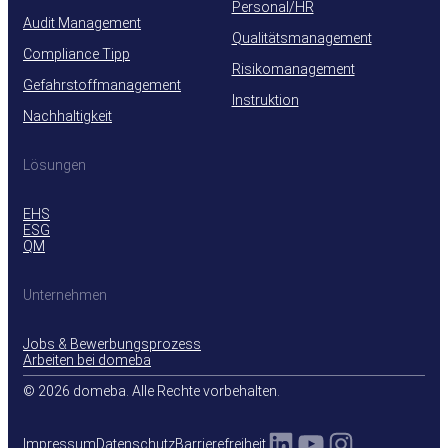
Personal/HR
Audit Management
Qualitätsmanagement
Compliance Tipp
Risikomanagement
Gefahrstoffmanagement
Instruktion
Nachhaltigkeit
Lösungen
EHS
ESG
QM
Unternehmen
Jobs & Bewerbungsprozess
Arbeiten bei domeba
© 2026 domeba. Alle Rechte vorbehalten.
LinkedIn
YouTube
Instagra
Impressum
Datenschutz
Barrierefreiheit