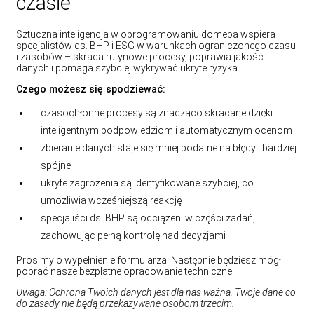
czasie
Sztuczna inteligencja w oprogramowaniu domeba wspiera
specjalistów ds. BHP i ESG w warunkach ograniczonego czasu
i zasobów – skraca rutynowe procesy, poprawia jakość
danych i pomaga szybciej wykrywać ukryte ryzyka.
Czego możesz się spodziewać:
czasochłonne procesy są znacząco skracane dzięki
inteligentnym podpowiedziom i automatycznym ocenom
zbieranie danych staje się mniej podatne na błędy i bardziej
spójne
ukryte zagrożenia są identyfikowane szybciej, co
umożliwia wcześniejszą reakcję
specjaliści ds. BHP są odciążeni w części zadań,
zachowując pełną kontrolę nad decyzjami
Prosimy o wypełnienie formularza. Następnie będziesz mógł
pobrać nasze bezpłatne opracowanie techniczne.
Uwaga: Ochrona Twoich danych jest dla nas ważna. Twoje dane co
do zasady nie będą przekazywane osobom trzecim.