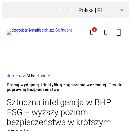
Przejdź
Wybierz
do
język
treści
1
domeba
>
AI Factsheet
Pracuj wydajniej. Identyfikuj zagrożenia wcześniej. Trwale
poprawiaj bezpieczeństwo.
Sztuczna inteligencja w BHP i
ESG – wyższy poziom
bezpieczeństwa w krótszym