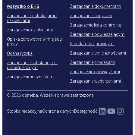
wszystko o EHS
Zarządzania dokumentami
Zarządzanie instrukcjami i
Zarządzanie audytami
szkoleniami
Zarządzenie listą kontrolną
Zarządzenie działaniami
Zarządzanie odwiedzającymi
Opieka zdrowotna w miejscu
Standardami prawnymi
pracy
Zarządzanie umiejętnościami
Ocena ryzyka
Zarządzanie procesami
Zarządzanie substancjami
niebezpiecznymi
Zarządzenie obowiązkami
Zarządzenie incydentami
Zarządzanie wydarzeniami
© 2026 domeba. Wszelkie prawa zastrzeżone.
LinkedIn
YouTu
Inst
Stopka redakcyjna
Ochrona danych
Dostępność