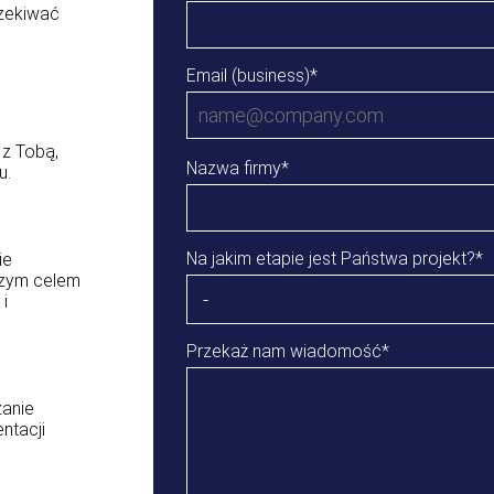
czekiwać
Email (business)
*
 z Tobą,
Nazwa firmy
*
u.
Na jakim etapie jest Państwa projekt?
*
ie
szym celem
i
Przekaż nam wiadomość
*
zanie
ntacji