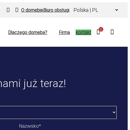
Wybierz
O domebie
Biuro obsługi
język
1
Dlaczego domeba?
Firma
kontakt
nami już teraz!
Nazwisko
*