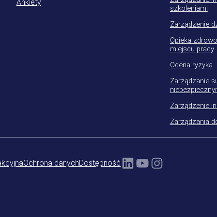
Ankiety
szkoleniami
Zarządzenie dz
Opieka zdrowo
miejscu pracy
Ocena ryzyka
Zarządzanie s
niebezpieczny
Zarządzenie i
Zarządzania 
LinkedIn
YouTube
Instagram
akcyjna
Ochrona danych
Dostępność