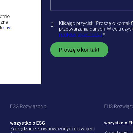
ętnie
czne
Klikając przycisk "Proszę o kontak
strony
przetwarzania danych. W celu uzysk
polityką prywatności
.
*
ESG Rozwiązania
EHS Rozwiąz
wszystko o ESG
wszystko o E
Zarządzanie zrównoważonym rozwojem
Zarządzanie in