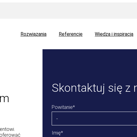
Rozwiązania
Referencje
Wiedza i inspiracja
Skontaktuj się z 
ym
Powitanie
*
entowi.
Imię
*
aoferować