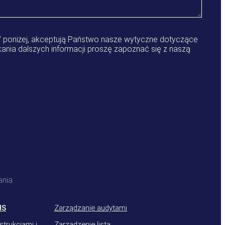
t" poniżej, akceptują Państwo nasze wytyczne dotyczące
ania dalszych informacji proszę zapoznać się z naszą
ania
HS
Zarządzanie audytami
strukcjami i
Zarządzenie listą