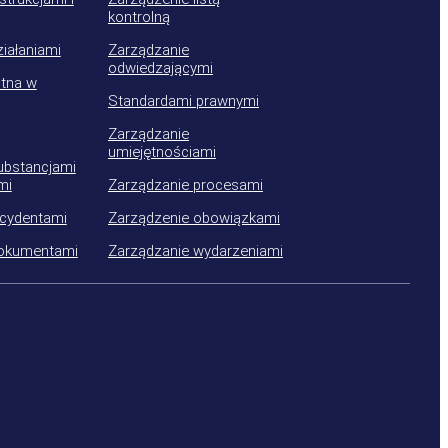
kontrolną
iałaniami
Zarządzanie
odwiedzającymi
tna w
Standardami prawnymi
Zarządzanie
umiejętnościami
ubstancjami
mi
Zarządzanie procesami
ncydentami
Zarządzenie obowiązkami
dokumentami
Zarządzanie wydarzeniami