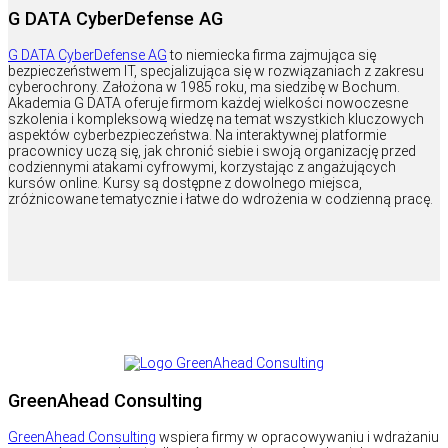
G DATA CyberDefense AG
G DATA CyberDefense AG
to niemiecka firma zajmująca się
bezpieczeństwem IT, specjalizująca się w rozwiązaniach z zakresu
cyberochrony. Założona w 1985 roku, ma siedzibę w Bochum.
Akademia G DATA oferuje firmom każdej wielkości nowoczesne
szkolenia i kompleksową wiedzę na temat wszystkich kluczowych
aspektów cyberbezpieczeństwa. Na interaktywnej platformie
pracownicy uczą się, jak chronić siebie i swoją organizację przed
codziennymi atakami cyfrowymi, korzystając z angażujących
kursów online. Kursy są dostępne z dowolnego miejsca,
zróżnicowane tematycznie i łatwe do wdrożenia w codzienną pracę.
GreenAhead Consulting
GreenAhead Consulting
wspiera firmy w opracowywaniu i wdrażaniu