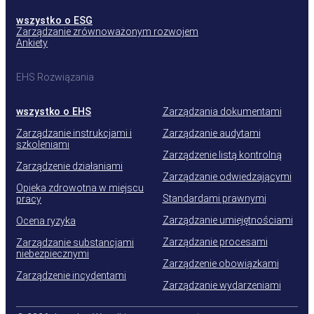
wszystko o ESG
Zarządzanie zrównoważonym rozwojem
Ankiety
EHS Rozwiązania
wszystko o EHS
Zarządzania dokumentami
Zarządzanie instrukcjami i
Zarządzanie audytami
szkoleniami
Zarządzenie listą kontrolną
Zarządzenie działaniami
Zarządzanie odwiedzającymi
Opieka zdrowotna w miejscu
Standardami prawnymi
pracy
Zarządzanie umiejętnościami
Ocena ryzyka
Zarządzanie procesami
Zarządzanie substancjami
niebezpiecznymi
Zarządzenie obowiązkami
Zarządzenie incydentami
Zarządzanie wydarzeniami