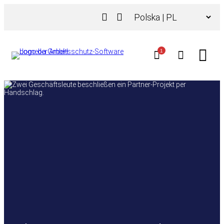
Przejdź
Wybierz
do
język
treści
1