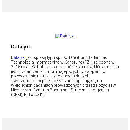
Datalyxt
Datalyxt
jest spółką typu spin-off Centrum Badań nad
Technologią Informacyjną w Karlsruhe (FZI), założoną w
2015 roku. Za Datalyxt stoi zespół ekspertów, których misją
jest dostarczanie firmom najlepszych rozwiązań do
pozyskiwania ustrukturyzowanych danych.
Tworzone koncepcje i rozwiązania opierają się na
wieloletnich badaniach prowadzonych przez założycieli w
Niemieckim Centrum Badań nad Sztuczną Inteligencją
(DFKI), FZI oraz KIT.