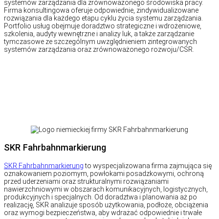
systemów zarządzania dla zrównoważonego środowiska pracy.
Firma konsultingowa oferuje odpowiednie, zindywidualizowane
rozwiązania dla każdego etapu cyklu życia systemu zarządzania.
Portfolio usług obejmuje doradztwo strategiczne i wdrożeniowe,
szkolenia, audyty wewnętrzne i analizy luk, a także zarządzanie
tymczasowe ze szczególnym uwzględnieniem zintegrowanych
systemów zarządzania oraz zrównoważonego rozwoju/CSR.
SKR Fahrbahnmarkierung
S
KR Fahrbahnmarkierung
to wyspecjalizowana firma zajmująca się
oznakowaniem poziomym, powłokami posadzkowymi, ochroną
przed uderzeniami oraz strukturalnymi rozwiązaniami
nawierzchniowymi w obszarach komunikacyjnych, logistycznych,
produkcyjnych i specjalnych. Od doradztwa i planowania aż po
realizację, SKR analizuje sposób użytkowania, podłoże, obciążenia
oraz wymogi bezpieczeństwa, aby wdrażać odpowiednie i trwałe