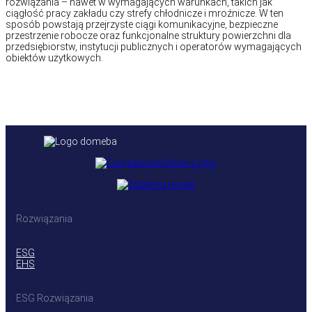
rozwiązania – nawet w wymagających warunkach, takich jak
ciągłość pracy zakładu czy strefy chłodnicze i mroźnicze. W ten
sposób powstają przejrzyste ciągi komunikacyjne, bezpieczne
przestrzenie robocze oraz funkcjonalne struktury powierzchni dla
przedsiębiorstw, instytucji publicznych i operatorów wymagających
obiektów użytkowych.
Rozwiązania
ESG
EHS
ESG Rozwiązania