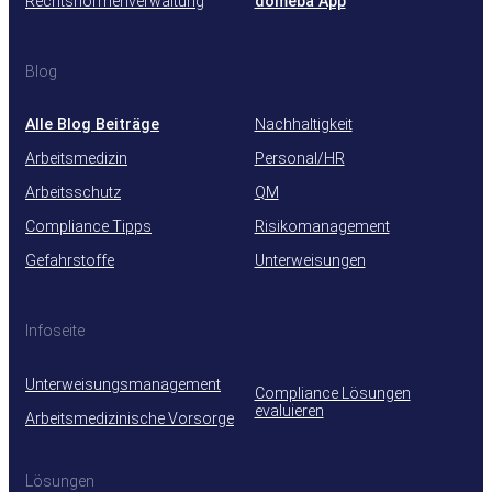
Rechtsnormenverwaltung
domeba App
Blog
Alle Blog Beiträge
Nachhaltigkeit
Arbeitsmedizin
Personal/HR
Arbeitsschutz
QM
Compliance Tipps
Risikomanagement
Gefahrstoffe
Unterweisungen
Infoseite
Unterweisungsmanagement
Compliance Lösungen
evaluieren
Arbeitsmedizinische Vorsorge
Lösungen