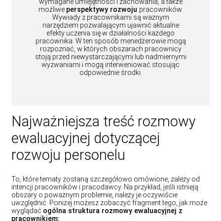
wymagane umiejętności i zachowania, a także
możliwe
perspektywy rozwoju
pracowników.
Wywiady z pracownikami są ważnym
narzędziem pozwalającym ujawnić aktualne
efekty uczenia się w działalności każdego
pracownika. W ten sposób menedżerowie mogą
rozpoznać, w których obszarach pracownicy
stoją przed niewystarczającymi lub nadmiernymi
wyzwaniami i mogą interweniować stosując
odpowiednie środki.
Najważniejsza treść rozmowy
ewaluacyjnej dotyczącej
rozwoju personelu
To, które tematy zostaną szczegółowo omówione, zależy od
intencji pracowników i pracodawcy. Na przykład, jeśli istnieją
obszary o poważnym problemie, należy je oczywiście
uwzględnić. Poniżej możesz zobaczyć fragment tego, jak może
wyglądać
ogólna struktura rozmowy ewaluacyjnej z
pracownikiem: