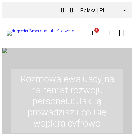
Przejdź
Wybierz
do
język
treści
1
Rozmowa ewaluacyjna
na temat rozwoju
personelu: Jak ją
prowadzisz i co Cię
wspiera cyfrowo