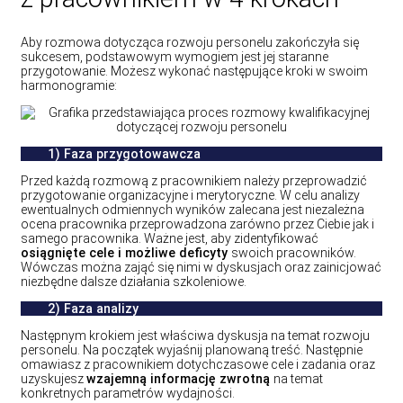
Aby rozmowa dotycząca rozwoju personelu zakończyła się
sukcesem, podstawowym wymogiem jest jej staranne
przygotowanie. Możesz wykonać następujące kroki w swoim
harmonogramie:
1)
Faza przygotowawcza
Przed każdą rozmową z pracownikiem należy przeprowadzić
przygotowanie organizacyjne i merytoryczne. W celu analizy
ewentualnych odmiennych wyników zalecana jest niezależna
ocena pracownika przeprowadzona zarówno przez Ciebie jak i
samego pracownika. Ważne jest, aby zidentyfikować
osiągnięte cele i możliwe deficyty
swoich pracowników.
Wówczas można zająć się nimi w dyskusjach oraz zainicjować
niezbędne dalsze działania szkoleniowe.
2)
Faza analizy
Następnym krokiem jest właściwa dyskusja na temat rozwoju
personelu. Na początek wyjaśnij planowaną treść. Następnie
omawiasz z pracownikiem dotychczasowe cele i zadania oraz
uzyskujesz
wzajemną informację zwrotną
na temat
konkretnych parametrów wydajności.