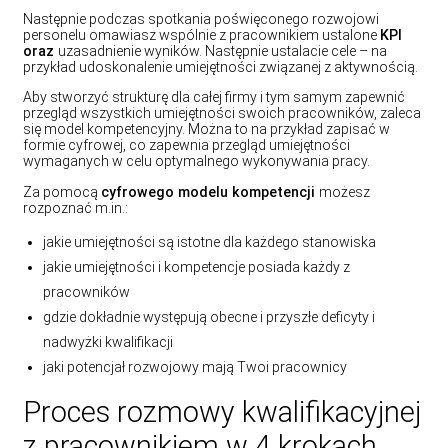
Następnie podczas spotkania poświęconego rozwojowi
personelu omawiasz wspólnie z pracownikiem ustalone
KPI
oraz
uzasadnienie wyników. Następnie ustalacie cele – na
przykład udoskonalenie umiejętności związanej z aktywnością.
Aby stworzyć strukturę dla całej firmy i tym samym zapewnić
przegląd wszystkich umiejętności swoich pracowników, zaleca
się model kompetencyjny. Można to na przykład zapisać w
formie cyfrowej, co zapewnia przegląd umiejętności
wymaganych w celu optymalnego wykonywania pracy.
Za pomocą
cyfrowego modelu kompetencji
możesz
rozpoznać m.in.:
jakie umiejętności są istotne dla każdego stanowiska
jakie umiejętności i kompetencje posiada każdy z
pracowników
gdzie dokładnie występują obecne i przyszłe deficyty i
nadwyżki kwalifikacji
jaki potencjał rozwojowy mają Twoi pracownicy
Proces rozmowy kwalifikacyjnej
z pracownikiem w 4 krokach