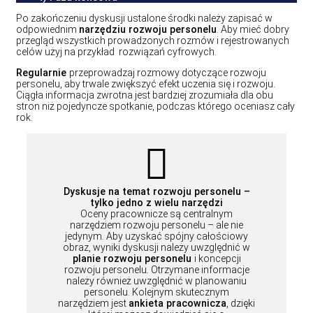
Po zakończeniu dyskusji ustalone środki należy zapisać w
odpowiednim
narzędziu rozwoju personelu
. Aby mieć dobry
przegląd wszystkich prowadzonych rozmów i rejestrowanych
celów użyj na przykład rozwiązań cyfrowych.
Regularnie
przeprowadzaj rozmowy dotyczące rozwoju
personelu, aby trwale zwiększyć efekt uczenia się i rozwoju.
Ciągła informacja zwrotna jest bardziej zrozumiała dla obu
stron niż pojedyncze spotkanie, podczas którego oceniasz cały
rok.
Dyskusje na temat rozwoju personelu –
tylko jedno z wielu narzędzi
Oceny pracownicze są centralnym
narzędziem rozwoju personelu – ale nie
jedynym. Aby uzyskać spójny całościowy
obraz, wyniki dyskusji należy uwzględnić w
planie rozwoju personelu
i koncepcji
rozwoju personelu
.
Otrzymane informacje
należy również uwzględnić w planowaniu
personelu. Kolejnym skutecznym
narzędziem jest
ankieta pracownicza
, dzięki