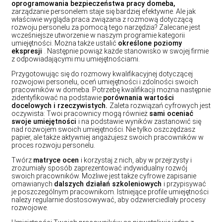
oprogramowania bezpieczeństwa pracy domeba,
zarządzanie personelem staje się bardziej efektywne. Ale jak
właściwie wygląda praca związana z rozmową dotyczącą
rozwoju personelu za pomocą tego narzędzia? Zalecane jest
wcześniejsze utworzenie w naszym programie kategorii
umiejętności. Można także ustalić
określone poziomy
ekspresji
. Następnie powiąż każde stanowisko w swojej firmie
z odpowiadającymi mu umiejętnościami.
Przygotowując się do rozmowy kwalifikacyjnej dotyczącej
rozwojowi personelu, oceń umiejętności i zdolności swoich
pracowników w domeba. Potrzebę kwalifikacji można następnie
zidentyfikować na podstawie
porównania wartości
docelowych i rzeczywistych.
Zaleta rozwiązań cyfrowych jest
oczywista: Twoi pracownicy mogą również
sami oceniać
swoje umiejętności
i na podstawie wyników zastanowić się
nad rozwojem swoich umiejętności. Nie tylko oszczędzasz
papier, ale także aktywniej angażujesz swoich pracowników w
proces rozwoju personelu.
Twórz
matryce ocen
i korzystaj z nich, aby w przejrzysty i
zrozumiały sposób zaprezentować indywidualny rozwój
swoich pracowników. Możliwe jest także cyfrowe zapisanie
omawianych
dalszych działań szkoleniowych
i przypisywać
je poszczególnym pracownikom. Istniejące profile umiejętności
należy regularnie dostosowywać, aby odzwierciedlały procesy
rozwojowe.