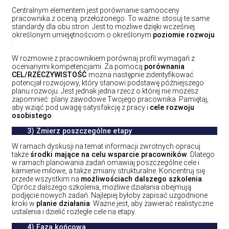
Centralnym elementem jest porównanie samooceny
pracownika z oceną przełożonego. To ważne: stosuj te same
standardy dla obu stron. Jest to możliwe dzięki wcześniej
określonym umiejętnościom o określonym
poziomie rozwoju
.
W rozmowie z pracownikiem porównaj profil wymagań z
ocenianymi kompetencjami. Za pomocą
porównania
CEL/RZECZYWISTOŚĆ
można następnie zidentyfikować
potencjał rozwojowy, który stanowi podstawę późniejszego
planu rozwoju. Jest jednak jedna rzecz o której nie możesz
zapomnieć: plany zawodowe Twojego pracownika. Pamiętaj,
aby wziąć pod uwagę satysfakcję z pracy i
cele rozwoju
osobistego
.
3)
Zmierz poszczególne etapy
W ramach dyskusji na temat informacji zwrotnych opracuj
także
środki mające na celu wsparcie pracowników
. Dlatego
w ramach planowania zadań omawiaj poszczególne cele i
kamienie milowe, a także zmiany strukturalne. Koncentruj się
przede wszystkim na
możliwościach dalszego szkolenia
.
Oprócz dalszego szkolenia, możliwe działania obejmują
podjęcie nowych zadań. Najlepiej byłoby zapisać uzgodnione
kroki w
planie działania
. Ważne jest, aby zawierać realistyczne
ustalenia i dzielić rozległe cele na etapy.
4)
Faza końcowa