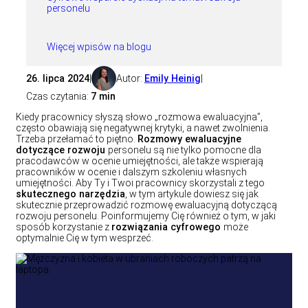
personelu
Więcej wpisów na blogu
26. lipca 2024
|
Autor:
Emily Heinig
|
Czas czytania:
7 min
Kiedy pracownicy słyszą słowo „rozmowa ewaluacyjna”,
często obawiają się negatywnej krytyki, a nawet zwolnienia.
Trzeba przełamać to piętno.
Rozmowy ewaluacyjne
dotyczące rozwoju
personelu są nie tylko pomocne dla
pracodawców w ocenie umiejętności, ale także wspierają
pracowników w ocenie i dalszym szkoleniu własnych
umiejętności. Aby Ty i Twoi pracownicy skorzystali z tego
skutecznego narzędzia
, w tym artykule dowiesz się jak
skutecznie przeprowadzić rozmowę ewaluacyjną dotyczącą
rozwoju personelu. Poinformujemy Cię również o tym, w jaki
sposób korzystanie z
rozwiązania cyfrowego
może
optymalnie Cię w tym wesprzeć.