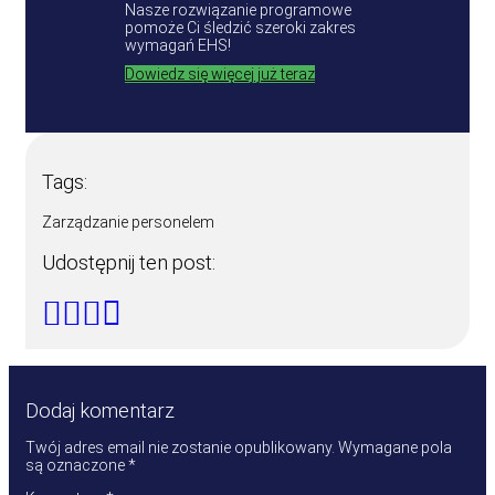
Nasze rozwiązanie programowe
pomoże Ci śledzić szeroki zakres
wymagań EHS!
Dowiedz się więcej już teraz
Tags:
Zarządzanie personelem
Udostępnij ten post:
Dodaj komentarz
Twój adres email nie zostanie opublikowany.
Wymagane pola
są oznaczone
*