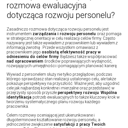
rozmowa ewaluacyjna
dotycząca rozwoju personelu?
Zasadniczo rozmowa dotycząca rozwoju personelu jest
instrumentem
zarządzania i rozwoju personelu
oraz pomaga
w strategicznej orientacji w celu realizacji celów firmy. Często
nazywany jest także
wywiadem z pracownikiem
lub
wywiadem z
informacją zwrotną
. Przede wszystkim omawiasz z
pracownikiem jego
osobistą efektywność pracy w
odniesieniu do celów firmy
. Będziesz także współpracować
nad opracowaniem
środków poprawiających wydajność,
rozwijających umiejętności i pomagającym planować karierę.
Wywiad z personelem służy nie tylko przeglądowi, podczas
którego sprawdzasz stan realizacji ustalonego celu, ale także
pokazuje perspektywy na przyszłość. Ważne jest, aby uzgodnić
cele jak najbardziej konkretne i mierzalne oraz przedstawić w
przejrzysty sposób przyszłe
perspektywy rozwoju
.
Wspólna
identyfikacja
potrzeb ewaluacyjnych to także kluczowy krok w
tworzeniu systematycznego planu rozwoju każdego
pracownika.
Celem rozmowy oceniającej jest ukierunkowane i
długoterminowe kształtowanie rozwoju personelu, a
jednocześnie zwiększenie
satysfakcji z pracy Twoich