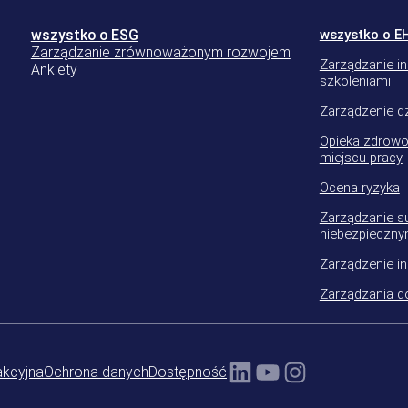
wszystko o ESG
wszystko o E
Zarządzanie zrównoważonym rozwojem
Zarządzanie in
Ankiety
szkoleniami
Zarządzenie dz
Opieka zdrowo
miejscu pracy
Ocena ryzyka
Zarządzanie s
niebezpieczny
Zarządzenie i
Zarządzania 
LinkedIn
YouTube
Instagram
akcyjna
Ochrona danych
Dostępność