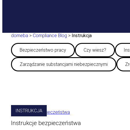
domeba
>
Compliance Blog
>
Instrukcja
Bezpieczeństwo pracy
Czy wiesz?
Ins
Zarządzanie substancjami niebezpiecznymi
Zr
INSTRUKCJA
Instrukcje bezpieczeństwa