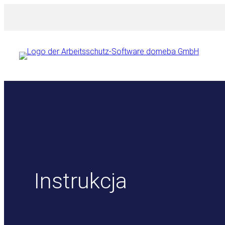
Przejdź
do
treści
Instrukcja