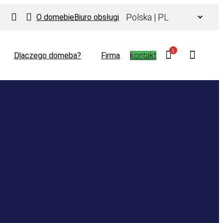
Wybierz
O domebie
Biuro obsługi
język
1
Dlaczego domeba?
Firma
kontakt