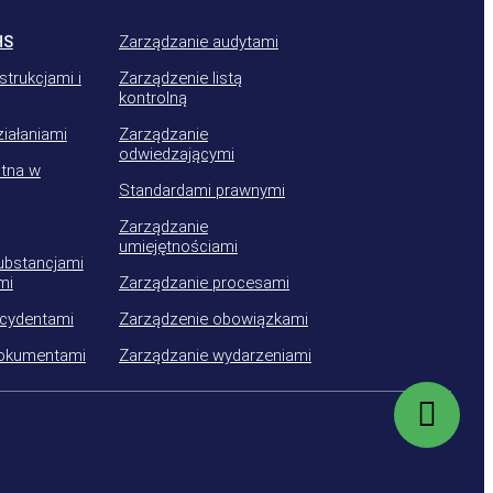
HS
Zarządzanie audytami
strukcjami i
Zarządzenie listą
kontrolną
iałaniami
Zarządzanie
odwiedzającymi
tna w
Standardami prawnymi
Zarządzanie
umiejętnościami
ubstancjami
mi
Zarządzanie procesami
ncydentami
Zarządzenie obowiązkami
dokumentami
Zarządzanie wydarzeniami