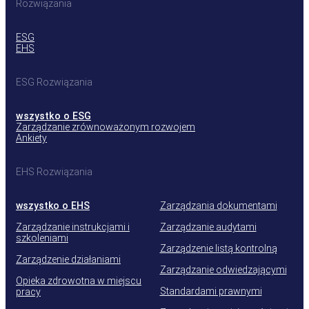
Rozwiązania
ESG
EHS
ESG Rozwiązania
wszystko o ESG
Zarządzanie zrównoważonym rozwojem
Ankiety
EHS Rozwiązania
wszystko o EHS
Zarządzania dokumentami
Zarządzanie instrukcjami i
Zarządzanie audytami
szkoleniami
Zarządzenie listą kontrolną
Zarządzenie działaniami
Zarządzanie odwiedzającymi
Opieka zdrowotna w miejscu
Standardami prawnymi
pracy