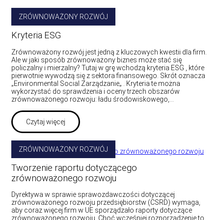
ZRÓWNOWAŻONY ROZWÓJ
Kryteria ESG
Zrównoważony rozwój jest jedną z kluczowych kwestii dla firm.
Ale w jaki sposób zrównoważony biznes może stać się
policzalny i mierzalny? Tutaj w grę wchodzą kryteria ESG , które
pierwotnie wywodzą się z sektora finansowego. Skrót oznacza
„Environmental Social Zarządzanie„ . Kryteria te można
wykorzystać do sprawdzenia i oceny trzech obszarów
zrównoważonego rozwoju: ładu środowiskowego,…
Czytaj więcej
ZRÓWNOWAŻONY ROZWÓJ
Tworzenie raportu dotyczącego
zrównoważonego rozwoju
Dyrektywa w sprawie sprawozdawczości dotyczącej
zrównoważonego rozwoju przedsiębiorstw (CSRD) wymaga,
aby coraz więcej firm w UE sporządzało raporty dotyczące
zrównoważonego rozwoju. Choć wcześniej rozporządzenie to