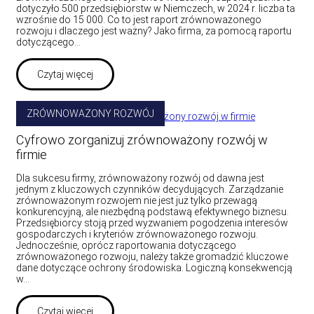
dotyczyło 500 przedsiębiorstw w Niemczech, w 2024 r. liczba ta
wzrośnie do 15 000. Co to jest raport zrównoważonego
rozwoju i dlaczego jest ważny? Jako firma, za pomocą raportu
dotyczącego…
Czytaj więcej
ZRÓWNOWAŻONY ROZWÓJ
Cyfrowo zorganizuj zrównoważony rozwój w
firmie
Dla sukcesu firmy, zrównoważony rozwój od dawna jest
jednym z kluczowych czynników decydujących. Zarządzanie
zrównoważonym rozwojem nie jest już tylko przewagą
konkurencyjną, ale niezbędną podstawą efektywnego biznesu.
Przedsiębiorcy stoją przed wyzwaniem pogodzenia interesów
gospodarczych i kryteriów zrównoważonego rozwoju.
Jednocześnie, oprócz raportowania dotyczącego
zrównoważonego rozwoju, należy także gromadzić kluczowe
dane dotyczące ochrony środowiska. Logiczną konsekwencją
w…
Czytaj więcej