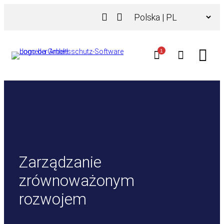
Przejdź
Wybierz
do
język
treści
1
Zarządzanie
zrównoważonym
rozwojem