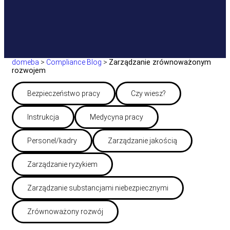
domeba
>
Compliance Blog
>
Zarządzanie zrównoważonym
rozwojem
Bezpieczeństwo pracy
Czy wiesz?
Instrukcja
Medycyna pracy
Personel/kadry
Zarządzanie jakością
Zarządzanie ryzykiem
Zarządzanie substancjami niebezpiecznymi
Zrównoważony rozwój