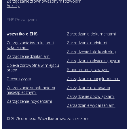
Zarządzanie zrównoważonym rozwojem
Ankiety
EHS Rozwiązania
wszystko o EHS
Zarządzania dokumentami
Zarządzanie instrukcjami i
Zarządzanie audytami
szkoleniami
Zarządzenie listą kontrolną
Zarządzenie działaniami
Zarządzanie odwiedzającymi
Opieka zdrowotna w miejscu
Standardami prawnymi
pracy
Zarządzanie umiejętnościami
Ocena ryzyka
Zarządzanie procesami
Zarządzanie substancjami
niebezpiecznymi
Zarządzenie obowiązkami
Zarządzenie incydentami
Zarządzanie wydarzeniami
© 2026 domeba. Wszelkie prawa zastrzeżone.