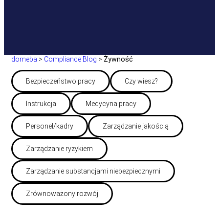
domeba
>
Compliance Blog
>
Żywność
Bezpieczeństwo pracy
Czy wiesz?
Instrukcja
Medycyna pracy
Personel/kadry
Zarządzanie jakością
Zarządzanie ryzykiem
Zarządzanie substancjami niebezpiecznymi
Zrównoważony rozwój