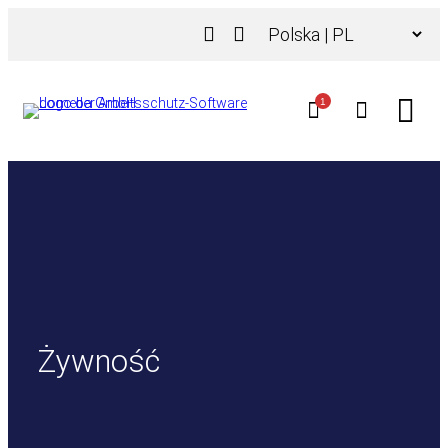
Przejdź
Wybierz
do
język
treści
1
Żywność