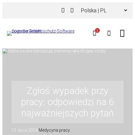
Przejdź
Wybierz
do
język
treści
1
Zgłoś wypadek przy
pracy: odpowiedzi na 6
najważniejszych pytań
23. lipca 2024
|
Medycyna pracy