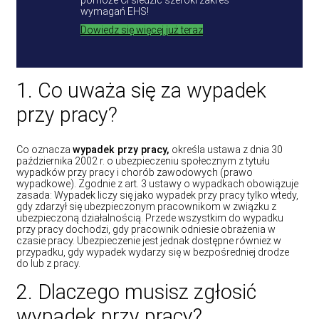
pomoże Ci śledzić szeroki zakres
wymagań EHS!
Dowiedz się więcej już teraz
1. Co uważa się za wypadek
przy pracy?
Co oznacza
wypadek przy pracy,
określa ustawa z dnia 30
października 2002 r. o ubezpieczeniu społecznym z tytułu
wypadków przy pracy i chorób zawodowych (prawo
wypadkowe). Zgodnie z art. 3 ustawy o wypadkach obowiązuje
zasada: Wypadek liczy się jako wypadek przy pracy tylko wtedy,
gdy zdarzył się ubezpieczonym pracownikom w związku z
ubezpieczoną działalnością. Przede wszystkim do wypadku
przy pracy dochodzi, gdy pracownik odniesie obrażenia w
czasie pracy. Ubezpieczenie jest jednak dostępne również w
przypadku, gdy wypadek wydarzy się w bezpośredniej drodze
do lub z pracy.
2. Dlaczego musisz zgłosić
wypadek przy pracy?