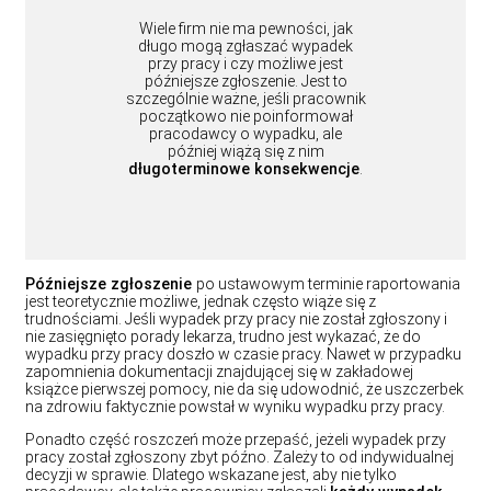
Wiele firm nie ma pewności, jak
długo mogą zgłaszać wypadek
przy pracy i czy możliwe jest
późniejsze zgłoszenie. Jest to
szczególnie ważne, jeśli pracownik
początkowo nie poinformował
pracodawcy o wypadku, ale
później wiążą się z nim
długoterminowe konsekwencje
.
Późniejsze zgłoszenie
po ustawowym terminie raportowania
jest teoretycznie możliwe, jednak często wiąże się z
trudnościami. Jeśli wypadek przy pracy nie został zgłoszony i
nie zasięgnięto porady lekarza, trudno jest wykazać, że do
wypadku przy pracy doszło w czasie pracy. Nawet w przypadku
zapomnienia dokumentacji znajdującej się w zakładowej
książce pierwszej pomocy, nie da się udowodnić, że uszczerbek
na zdrowiu faktycznie powstał w wyniku wypadku przy pracy.
Ponadto część roszczeń może przepaść, jeżeli wypadek przy
pracy został zgłoszony zbyt późno. Zależy to od indywidualnej
decyzji w sprawie. Dlatego wskazane jest, aby nie tylko