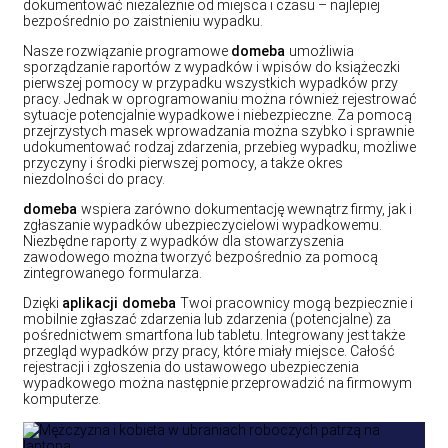
dokumentować niezależnie od miejsca i czasu – najlepiej
bezpośrednio po zaistnieniu wypadku.
Nasze rozwiązanie programowe
domeba
umożliwia
sporządzanie raportów z wypadków i wpisów do książeczki
pierwszej pomocy w przypadku wszystkich wypadków przy
pracy. Jednak w oprogramowaniu można również rejestrować
sytuacje potencjalnie wypadkowe i niebezpieczne. Za pomocą
przejrzystych masek wprowadzania można szybko i sprawnie
udokumentować rodzaj zdarzenia, przebieg wypadku, możliwe
przyczyny i środki pierwszej pomocy, a także okres
niezdolności do pracy.
domeba
wspiera zarówno dokumentację wewnątrz firmy, jak i
zgłaszanie wypadków ubezpieczycielowi wypadkowemu.
Niezbędne raporty z wypadków dla stowarzyszenia
zawodowego można tworzyć bezpośrednio za pomocą
zintegrowanego formularza.
Dzięki
aplikacji domeba
Twoi pracownicy mogą bezpiecznie i
mobilnie zgłaszać zdarzenia lub zdarzenia (potencjalne) za
pośrednictwem smartfona lub tabletu. Integrowany jest także
przegląd wypadków przy pracy, które miały miejsce. Całość
rejestracji i zgłoszenia do ustawowego ubezpieczenia
wypadkowego można następnie przeprowadzić na firmowym
komputerze.