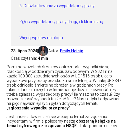
6. Odszkodowanie za wypadek przy pracy
Zgłoś wypadek przy pracy drogą elektroniczną
Więcej wpisów na blogu
23. lipca 2024
|
Autor:
Emily Heinig
|
Czas czytania:
4 min
Pomimo wszelkich środków ostrożności, wypadki nie są
rzadkością w codziennym życiu zawodowym. W 2021 r. na
każde 100 000 zatrudnionych osób w UE 1516 osób uległo
wypadkowi przy pracy bez skutku śmiertelnego. W całej UE 3347
osób odniosło śmiertelne obrażenia w godzinach pracy. Po
takim zdarzeniu często w firmie panuje duża niepewność: czy
trzeba zgłaszać wypadek przy pracy? Ile masz na to czasu? Czy
można zgłosić wypadek także później? Nasz artykuł odpowiada
na pięć najważniejszych pytań dotyczących tematu
„zgłoszenia wypadku przy pracy”
.
Jeśli chcesz dowiedzieć się więcej na temat zarządzania
incydentami w firmie, polecamy naszą
obszerną książkę na
temat cyfrowego zarządzania HSQE
. Tutaj poinformujemy