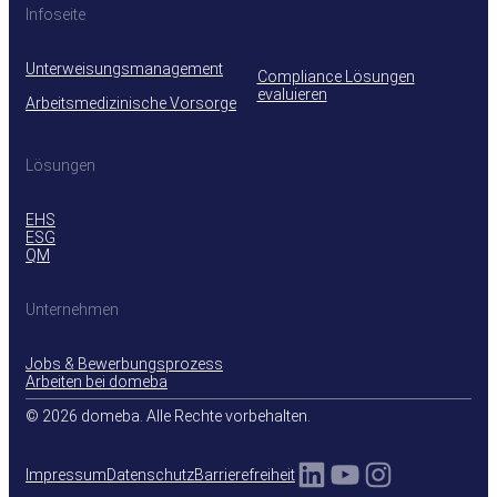
Infoseite
Unterweisungsmanagement
Compliance Lösungen
evaluieren
Arbeitsmedizinische Vorsorge
Lösungen
EHS
ESG
QM
Unternehmen
Jobs & Bewerbungsprozess
Arbeiten bei domeba
© 2026 domeba. Alle Rechte vorbehalten.
LinkedIn
YouTube
Instagra
Impressum
Datenschutz
Barrierefreiheit