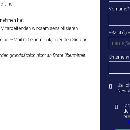
d sind
Vorname
*
ernehmen hat
 Mitarbeitenden wirksam sensibilisieren
E-Mail (ge
 eine E-Mail mit einem Link, über den Sie das
den grundsätzlich nicht an Dritte übermittelt.
Unterneh
Ja, i
Newsl
Ich
der
ein
Dat