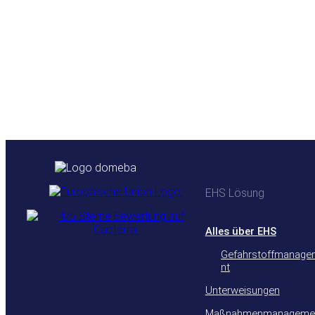
EHS Lösung
Alles über EHS
Gefahrstoffmanag
nt
Unterweisungen
Maßnahmenmanageme