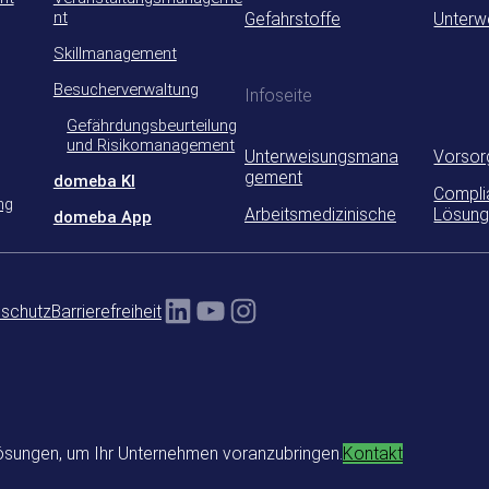
nt
Gefahrstoffe
Unterw
Skillmanagement
Besucherverwaltung
Infoseite
Gefährdungsbeurteilung
und Risikomanagement
Unterweisungsmana
Vorsor
gement
domeba KI
Compli
ng
Arbeitsmedizinische
Lösung
domeba App
LinkedIn
YouTube
Instagram
schutz
Barrierefreiheit
ösungen, um Ihr Unternehmen voranzubringen.
Kontakt