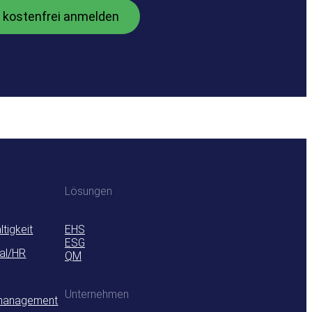
Lösungen
tigkeit
EHS
ESG
al/HR
QM
Unternehmen
management