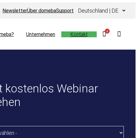
Sprache
Newsletter
Über domeba
Support
auswählen
4
meba?
Unternehmen
Kontakt
t kostenlos Webinar
ehen