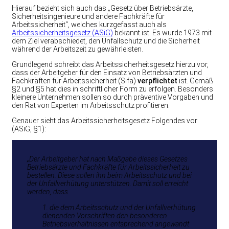
Hierauf bezieht sich auch das „Gesetz über Betriebsärzte,
Sicherheitsingenieure und andere Fachkräfte für
Arbeitssicherheit“, welches kurzgefasst auch als
Arbeitssicherheitsgesetz (ASiG)
bekannt ist. Es wurde 1973 mit
dem Ziel verabschiedet, den Unfallschutz und die Sicherheit
während der Arbeitszeit zu gewährleisten.
Grundlegend schreibt das Arbeitssicherheitsgesetz hierzu vor,
dass der Arbeitgeber für den Einsatz von Betriebsärzten und
Fachkräften für Arbeitssicherheit (Sifa)
verpflichtet
ist. Gemäß
§2 und §5 hat dies in schriftlicher Form zu erfolgen. Besonders
kleinere Unternehmen sollen so durch präventive Vorgaben und
den Rat von Experten im Arbeitsschutz profitieren.
Genauer sieht das Arbeitssicherheitsgesetz Folgendes vor
(ASiG, §1):
„Der Arbeitgeber hat nach Maßgabe dieses Gesetzes
Betriebsärzte und Fachkräfte für Arbeitssicherheit zu
bestellen. Diese sollen ihn beim Arbeitsschutz und bei
der Unfallverhütung unterstützen. Damit soll erreicht
werden, dass
1. die dem Arbeitsschutz und der Unfallverhütung
dienenden Vorschriften den besonderen
Betriebsverhältnissen entsprechend angewandt