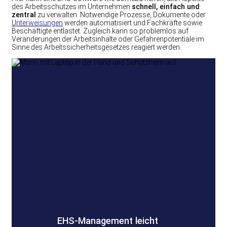
des Arbeitsschutzes im Unternehmen
schnell, einfach und
zentral
zu verwalten. Notwendige Prozesse, Dokumente oder
Unterweisungen
werden automatisiert und Fachkräfte sowie
Beschäftigte entlastet. Zugleich kann so problemlos auf
Veränderungen der Arbeitsinhalte oder Gefahrenpotentiale im
Sinne des Arbeitssicherheitsgesetzes reagiert werden.
EHS-Management leicht