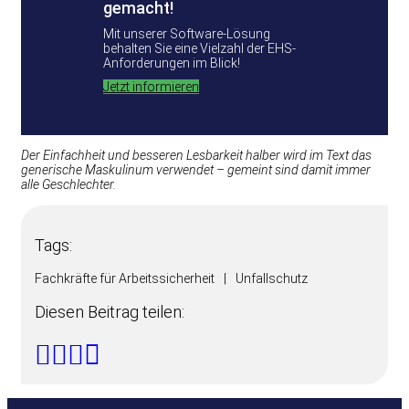
gemacht!
Mit unserer Software-Lösung
behalten Sie eine Vielzahl der EHS-
Anforderungen im Blick!
Jetzt informieren
Der Einfachheit und besseren Lesbarkeit halber wird im Text das
generische Maskulinum verwendet – gemeint sind damit immer
alle Geschlechter.
Tags:
Fachkräfte für Arbeitssicherheit
|
Unfallschutz
Diesen Beitrag teilen: