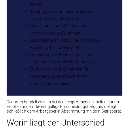
Betrieb
Beratung zu gesundheitsfördernden
Programmen und Vorsorge
Entwicklung von Schulungs- und
Unterweisungsmaßnahmen
sicherheitstechnische Einführung neuer
Arbeitsstoffe und -verfahren
Erneuerung von Beurteilungen über
Gefahrenstoffe und Gefährdungen
Erarbeitung von Maßnahmen für
Personengruppen mit erhöhtem
Gefährdungspotential
Dennoch handelt es sich bei den besprochenen Inhalten nur um
Empfehlungen. Die endgültige Entscheidungsbefugnis obliegt
schließlich dem Arbeitgeber in Abstimmung mit dem Betriebsrat.
Worin liegt der Unterschied