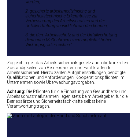
werden,
2. gesicherte arbeitsmedizinische und
sicherheitstechnische Erkenntnisse zur
Verbesserung des Arbeitsschutzes und der
Unfallverhütung verwirklicht werden können,
3. die dem Arbeitsschutz und der Unfallverhütung
dienenden Maßnahmen einen möglichst hohen
Wirkungsgrad erreichen.“
Zugleich regelt das Arbeitssicherheitsgesetz auch die konkreten
Zuständigkeiten von Betriebsärzten und Fachkräften für
Arbeitssicherheit. Hierzu zählen Aufgabenstellungen, benötigte
Qualifikationen und Anforderungen, Kooperationspflichten im
Unternehmen sowie Überwachungsvorgaben.
Achtung:
Die Pflichten für die Einhaltung von Gesundheits- und
Arbeitsschutzmaßnahmen liegen stets beim Arbeitgeber, für die
Betriebsärzte und Sicherheitsfachkräfte selbst keine
Verantwortung tragen.