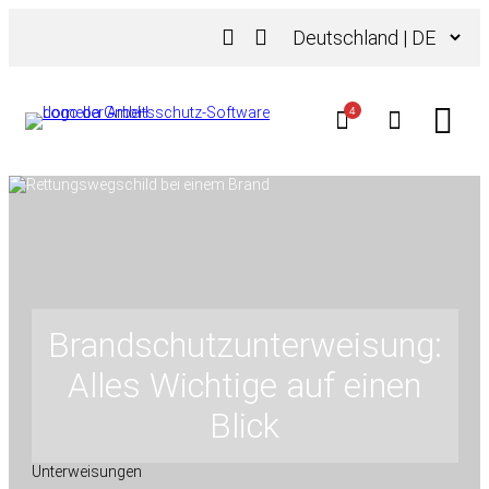
Zum
Sprache
Inhalt
auswählen
springen
4
Brandschutzunterweisung:
Alles Wichtige auf einen
Blick
Unterweisungen