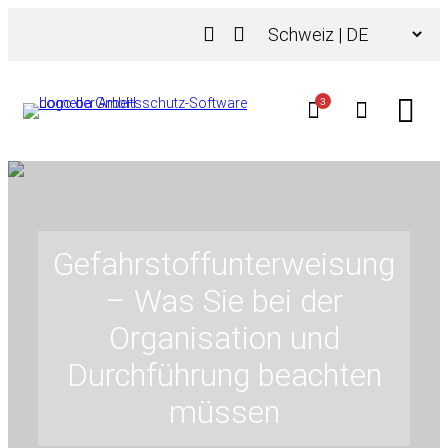
Zum
Choose
Inhalt
a
springen
language
3
Gefahrstoffunterweisung
– Was Sie bei der
Organisation und
Durchführung beachten
müssen