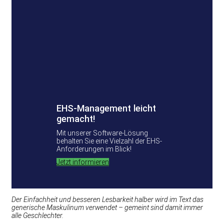
EHS-Management leicht
gemacht!
Mit unserer Software-Lösung
behalten Sie eine Vielzahl der EHS-
Anforderungen im Blick!
Jetzt informieren
Der Einfachheit und besseren Lesbarkeit halber wird im Text das
generische Maskulinum verwendet – gemeint sind damit immer
alle Geschlechter.