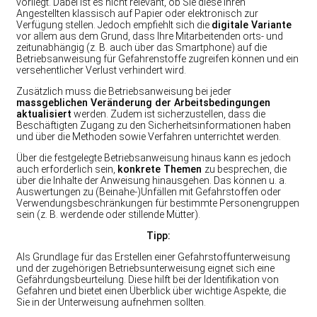
vorliegt. Dabei ist es nicht relevant, ob Sie diese Ihren
Angestellten klassisch auf Papier oder elektronisch zur
Verfügung stellen. Jedoch empfiehlt sich die
digitale Variante
vor allem aus dem Grund, dass Ihre Mitarbeitenden orts- und
zeitunabhängig (z. B. auch über das Smartphone) auf die
Betriebsanweisung für Gefahrenstoffe zugreifen können und ein
versehentlicher Verlust verhindert wird.
Zusätzlich muss die Betriebsanweisung bei jeder
massgeblichen Veränderung der Arbeitsbedingungen
aktualisiert
werden. Zudem ist sicherzustellen, dass die
Beschäftigten Zugang zu den Sicherheitsinformationen haben
und über die Methoden sowie Verfahren unterrichtet werden.
Über die festgelegte Betriebsanweisung hinaus kann es jedoch
auch erforderlich sein,
konkrete Themen
zu besprechen, die
über die Inhalte der Anweisung hinausgehen. Das können u. a.
Auswertungen zu (Beinahe-)Unfällen mit Gefahrstoffen oder
Verwendungsbeschränkungen für bestimmte Personengruppen
sein (z. B. werdende oder stillende Mütter).
Tipp:
Als Grundlage für das Erstellen einer Gefahrstoffunterweisung
und der zugehörigen Betriebsunterweisung eignet sich eine
Gefährdungsbeurteilung. Diese hilft bei der Identifikation von
Gefahren und bietet einen Überblick über wichtige Aspekte, die
Sie in der Unterweisung aufnehmen sollten.