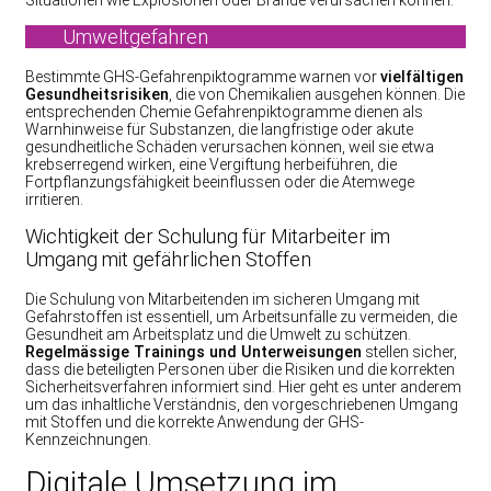
Situationen wie Explosionen oder Brände verursachen können.
Umweltgefahren
Bestimmte GHS-Gefahrenpiktogramme warnen vor
vielfältigen
Gesundheitsrisiken
, die von Chemikalien ausgehen können. Die
entsprechenden Chemie Gefahrenpiktogramme dienen als
Warnhinweise für Substanzen, die langfristige oder akute
gesundheitliche Schäden verursachen können, weil sie etwa
krebserregend wirken, eine Vergiftung herbeiführen, die
Fortpflanzungsfähigkeit beeinflussen oder die Atemwege
irritieren.
Wichtigkeit der Schulung für Mitarbeiter im
Umgang mit gefährlichen Stoffen
Die Schulung von Mitarbeitenden im sicheren Umgang mit
Gefahrstoffen ist essentiell, um Arbeitsunfälle zu vermeiden, die
Gesundheit am Arbeitsplatz und die Umwelt zu schützen.
Regelmässige Trainings und Unterweisungen
stellen sicher,
dass die beteiligten Personen über die Risiken und die korrekten
Sicherheitsverfahren informiert sind. Hier geht es unter anderem
um das inhaltliche Verständnis, den vorgeschriebenen Umgang
mit Stoffen und die korrekte Anwendung der GHS-
Kennzeichnungen.
Digitale Umsetzung im