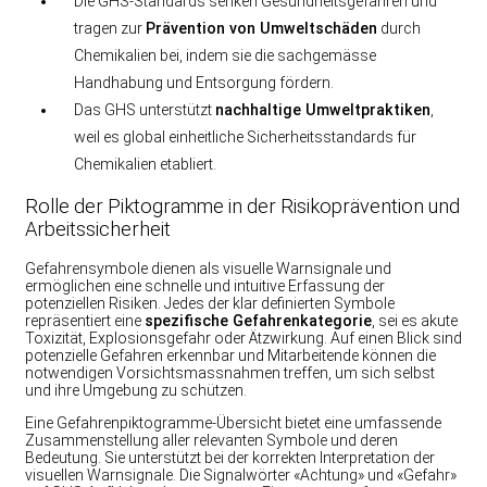
Die GHS-Standards senken Gesundheitsgefahren und
tragen zur
Prävention von Umweltschäden
durch
Chemikalien bei, indem sie die sachgemässe
Handhabung und Entsorgung fördern.
Das GHS unterstützt
nachhaltige Umweltpraktiken
,
weil es global einheitliche Sicherheitsstandards für
Chemikalien etabliert.
Rolle der Piktogramme in der Risikoprävention und
Arbeitssicherheit
Gefahrensymbole dienen als visuelle Warnsignale und
ermöglichen eine schnelle und intuitive Erfassung der
potenziellen Risiken. Jedes der klar definierten Symbole
repräsentiert eine
spezifische Gefahrenkategorie
, sei es akute
Toxizität, Explosionsgefahr oder Ätzwirkung. Auf einen Blick sind
potenzielle Gefahren erkennbar und Mitarbeitende können die
notwendigen Vorsichtsmassnahmen treffen, um sich selbst
und ihre Umgebung zu schützen.
Eine Gefahrenpiktogramme-Übersicht bietet eine umfassende
Zusammenstellung aller relevanten Symbole und deren
Bedeutung. Sie unterstützt bei der korrekten Interpretation der
visuellen Warnsignale. Die Signalwörter «Achtung» und «Gefahr»