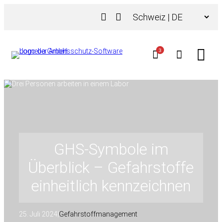
Zum
Choose
Inhalt
a
springen
language
3
GHS-Symbole im
Überblick – Gefahrstoffe
einheitlich kennzeichnen
25. Juli 2024
|
Gefahrstoffmanagement