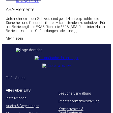
ASA-Elemente
Unternehmen in der Schweiz sind gesetzlich verpflichtet, die
Sicherheit und Gesundheit ihrer Mitarbeitenden zu schützen. Für
alle Betriebe gilt die EKAS-Richtlinie 6508 (ASA-Richtlinie). Hat ein
Betrieb besondere Gefährdungen oder eine […]
Mehr lesen
EHS Lösung
Alles über EHS
Besucherverwaltung
Instruktionen
Rechtsnormenverwaltung
Audits & Begehungen
Kompetenzen &
Qualifikationen