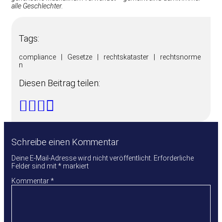
alle Geschlechter.
Tags:
compliance
|
Gesetze
|
rechtskataster
|
rechtsnorme
n
Diesen Beitrag teilen:
Schreibe einen Kommentar
Deine E-Mail-Adresse wird nicht veröffentlicht.
Erforderliche
Felder sind mit
*
markiert
Kommentar
*