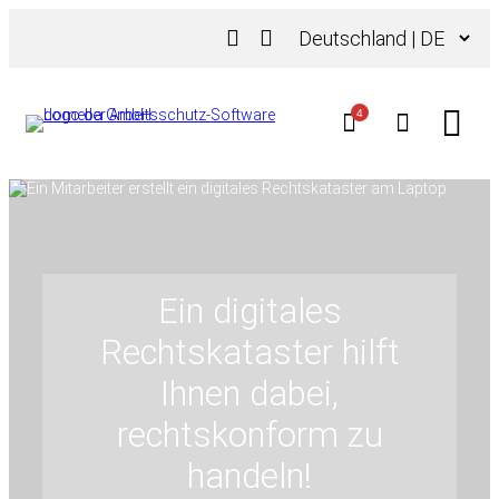
Zum
Sprache
Inhalt
auswählen
springen
4
Ein digitales
Rechtskataster hilft
Ihnen dabei,
rechtskonform zu
handeln!