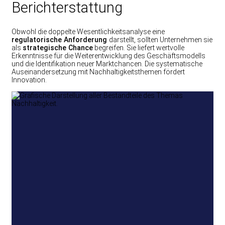
Berichterstattung
Obwohl die doppelte Wesentlichkeitsanalyse eine
regulatorische Anforderung
darstellt, sollten Unternehmen sie
als
strategische Chance
begreifen. Sie liefert wertvolle
Erkenntnisse für die Weiterentwicklung des Geschäftsmodells
und die Identifikation neuer Marktchancen. Die systematische
Auseinandersetzung mit Nachhaltigkeitsthemen fördert
Innovation.