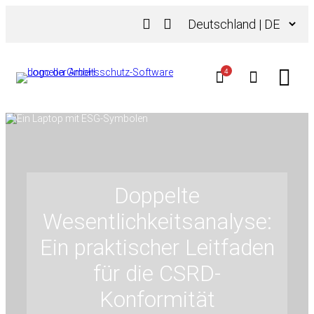
Zum
Sprache
Inhalt
auswählen
springen
4
Doppelte
Wesentlichkeitsanalyse:
Ein praktischer Leitfaden
für die CSRD-
Konformität