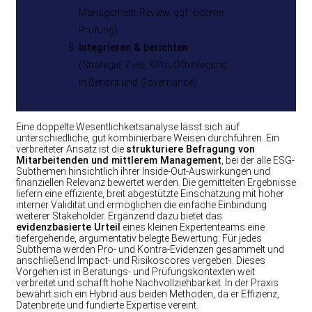
Management-Review, ggf. externe
Prüfung).
Integrieren & berichten
(Strategie, Ziele, KPIs; Offenlegung
in Bericht und Governance).
Eine doppelte Wesentlichkeitsanalyse lässt sich auf
unterschiedliche, gut kombinierbare Weisen durchführen. Ein
verbreiteter Ansatz ist die
strukturiere Befragung von
Mitarbeitenden und mittlerem Management
, bei der alle ESG-
Subthemen hinsichtlich ihrer Inside-Out-Auswirkungen und
finanziellen Relevanz bewertet werden. Die gemittelten Ergebnisse
liefern eine effiziente, breit abgestützte Einschätzung mit hoher
interner Validität und ermöglichen die einfache Einbindung
weiterer Stakeholder. Ergänzend dazu bietet das
evidenzbasierte Urteil
eines kleinen Expertenteams eine
tiefergehende, argumentativ belegte Bewertung: Für jedes
Subthema werden Pro- und Kontra-Evidenzen gesammelt und
anschließend Impact- und Risikoscores vergeben. Dieses
Vorgehen ist in Beratungs- und Prüfungskontexten weit
verbreitet und schafft hohe Nachvollziehbarkeit. In der Praxis
bewährt sich ein Hybrid aus beiden Methoden, da er Effizienz,
Datenbreite und fundierte Expertise vereint.