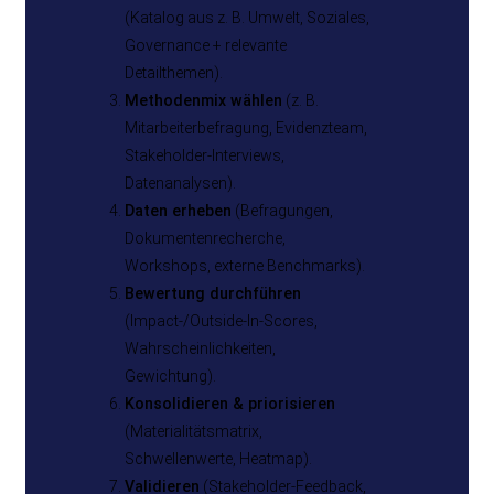
(Katalog aus z. B. Umwelt, Soziales,
Governance + relevante
Detailthemen).
Methodenmix wählen
(z. B.
Mitarbeiterbefragung, Evidenzteam,
Stakeholder-Interviews,
Datenanalysen).
Daten erheben
(Befragungen,
Dokumentenrecherche,
Workshops, externe Benchmarks).
Bewertung durchführen
(Impact-/Outside-In-Scores,
Wahrscheinlichkeiten,
Gewichtung).
Konsolidieren & priorisieren
(Materialitätsmatrix,
Schwellenwerte, Heatmap).
Validieren
(Stakeholder-Feedback,