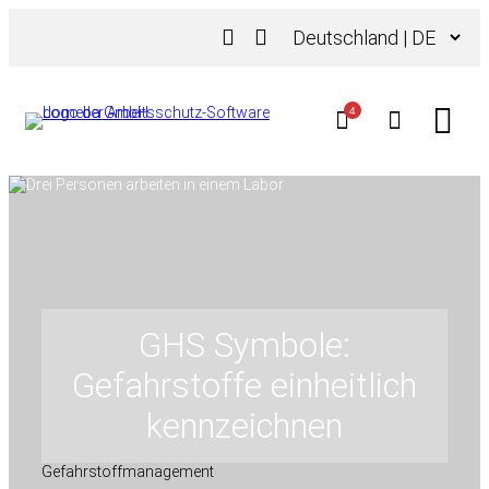
Zum
Sprache
Inhalt
auswählen
springen
4
GHS Symbole:
Gefahrstoffe einheitlich
kennzeichnen
Gefahrstoffmanagement