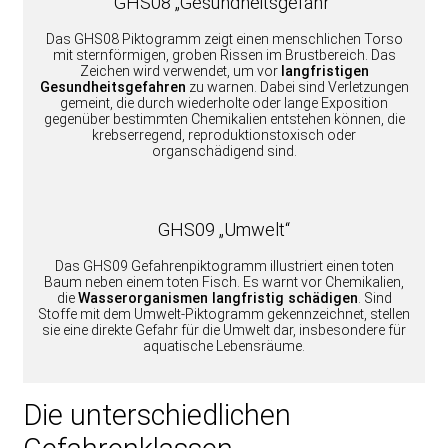
GHS08 „Gesundheitsgefahr“
Das GHS08 Piktogramm zeigt einen menschlichen Torso
mit sternförmigen, groben Rissen im Brustbereich. Das
Zeichen wird verwendet, um vor
langfristigen
Gesundheitsgefahren
zu warnen. Dabei sind Verletzungen
gemeint, die durch wiederholte oder lange Exposition
gegenüber bestimmten Chemikalien entstehen können, die
krebserregend, reproduktionstoxisch oder
organschädigend sind.
GHS09 „Umwelt“
Das GHS09 Gefahrenpiktogramm illustriert einen toten
Baum neben einem toten Fisch. Es warnt vor Chemikalien,
die
Wasserorganismen langfristig schädigen
. Sind
Stoffe mit dem Umwelt-Piktogramm gekennzeichnet, stellen
sie eine direkte Gefahr für die Umwelt dar, insbesondere für
aquatische Lebensräume.
Die unterschiedlichen