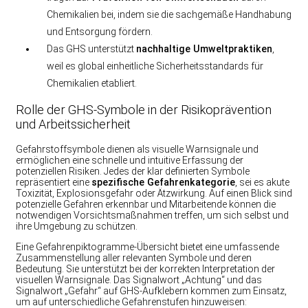
Chemikalien bei, indem sie die sachgemäße Handhabung
und Entsorgung fördern.
Das GHS unterstützt
nachhaltige Umweltpraktiken
,
weil es global einheitliche Sicherheitsstandards für
Chemikalien etabliert.
Rolle der GHS-Symbole in der Risikoprävention
und Arbeitssicherheit
Gefahrstoffsymbole dienen als visuelle Warnsignale und
ermöglichen eine schnelle und intuitive Erfassung der
potenziellen Risiken. Jedes der klar definierten Symbole
repräsentiert eine
spezifische Gefahrenkategorie
, sei es akute
Toxizität, Explosionsgefahr oder Ätzwirkung. Auf einen Blick sind
potenzielle Gefahren erkennbar und Mitarbeitende können die
notwendigen Vorsichtsmaßnahmen treffen, um sich selbst und
ihre Umgebung zu schützen.
Eine Gefahrenpiktogramme-Übersicht bietet eine umfassende
Zusammenstellung aller relevanten Symbole und deren
Bedeutung. Sie unterstützt bei der korrekten Interpretation der
visuellen Warnsignale. Das Signalwort „Achtung“ und das
Signalwort „Gefahr“ auf GHS-Aufklebern kommen zum Einsatz,
um auf unterschiedliche Gefahrenstufen hinzuweisen: