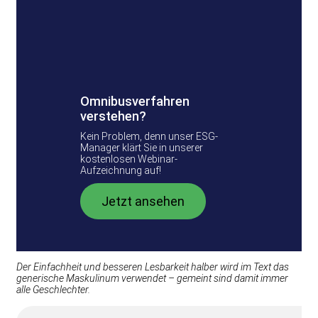
Omnibusverfahren
verstehen?
Kein Problem, denn unser ESG-
Manager klärt Sie in unserer
kostenlosen Webinar-
Aufzeichnung auf!
Jetzt ansehen
Der Einfachheit und besseren Lesbarkeit halber wird im Text das
generische Maskulinum verwendet – gemeint sind damit immer
alle Geschlechter.