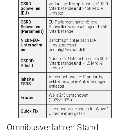
CSRD
vorläufiger Kompromiss: >1.000
Schwellen
Mitarbeitende
und
>450 Mio. €
(EU)
Umsatz
CSRD
EU-Parlament hatte höhere
Schwellen
Schwellen vorgeschlagen: 1.750
(Parlament)
Mitarbeitende
Nicht-EU-
Berichtspflicht je nach EU-
Unternehm
Umsatzgrenzen
en
bestätigt/verhandelt
Nur große Unternehmen: >5.000
CSDDD
Mitarbeitende
und
>1,5 Mrd. €
Pflicht
Umsatz
Vereinfachung der Standards;
Inhalte
sektorbezogene Anforderungen
ESRS
entlastet
Welle 2/3 verschoben
Fristen
(2028/2029)
Übergangsregelungen für Wave 1
Quick Fix
Unternehmen gelten
Omnibusverfahren Stand