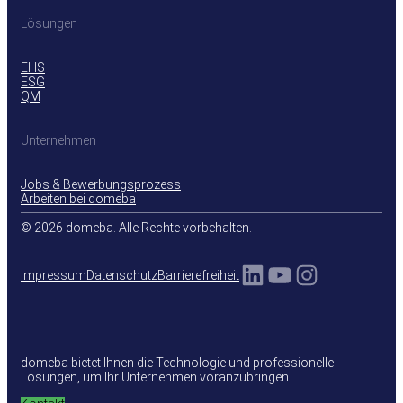
Lösungen
EHS
ESG
QM
Unternehmen
Jobs & Bewerbungsprozess
Arbeiten bei domeba
© 2026 domeba. Alle Rechte vorbehalten.
LinkedIn
YouTube
Instagra
Impressum
Datenschutz
Barrierefreiheit
domeba bietet Ihnen die Technologie und professionelle
Lösungen, um Ihr Unternehmen voranzubringen.