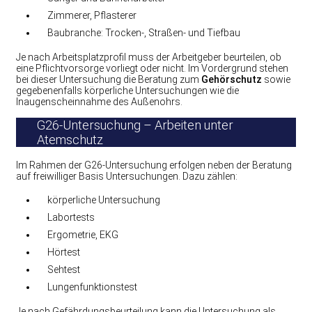
Zimmerer, Pflasterer
Baubranche: Trocken-, Straßen- und Tiefbau
Je nach Arbeitsplatzprofil muss der Arbeitgeber beurteilen, ob
eine Pflichtvorsorge vorliegt oder nicht. Im Vordergrund stehen
bei dieser Untersuchung die Beratung zum
Gehörschutz
sowie
gegebenenfalls körperliche Untersuchungen wie die
Inaugenscheinnahme des Außenohrs.
G26-Untersuchung – Arbeiten unter
Atemschutz
Im Rahmen der G26-Untersuchung erfolgen neben der Beratung
auf freiwilliger Basis Untersuchungen. Dazu zählen:
körperliche Untersuchung
Labortests
Ergometrie, EKG
Hörtest
Sehtest
Lungenfunktionstest
Je nach Gefährdungsbeurteilung kann die Untersuchung als