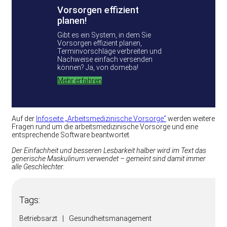
Vorsorgen effizient
planen!
Gibt es ein System, in dem Sie
Vorsorgen effizient planen,
Terminvorschläge verbreiten und
Nachweise einfach versenden
können? Ja, von domeba!
Mehr erfahren
Auf der
Infoseite „Arbeitsmedizinische Vorsorge“
werden weitere
Fragen rund um die arbeitsmedizinische Vorsorge und eine
entsprechende Software beantwortet.
Der Einfachheit und besseren Lesbarkeit halber wird im Text das
generische Maskulinum verwendet – gemeint sind damit immer
alle Geschlechter.
Tags:
Betriebsarzt
|
Gesundheitsmanagement