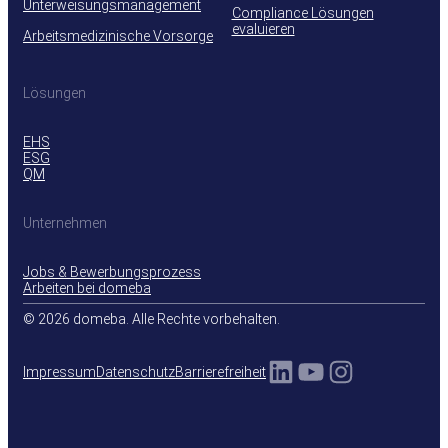
Unterweisungsmanagement
Compliance Lösungen
evaluieren
Arbeitsmedizinische Vorsorge
Lösungen
EHS
ESG
QM
Unternehmen
Jobs & Bewerbungsprozess
Arbeiten bei domeba
© 2026 domeba. Alle Rechte vorbehalten.
LinkedIn
YouTube
Instagra
Impressum
Datenschutz
Barrierefreiheit