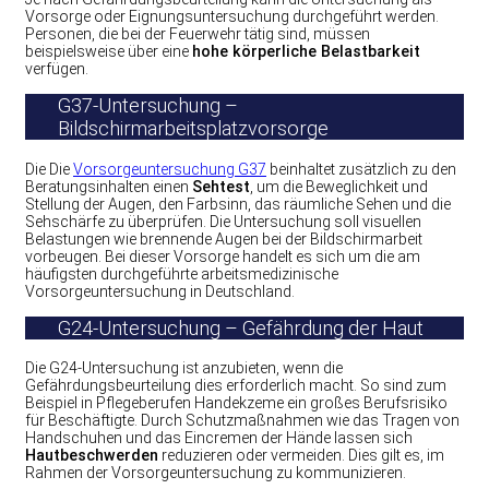
Vorsorge oder Eignungsuntersuchung durchgeführt werden.
Personen, die bei der Feuerwehr tätig sind, müssen
beispielsweise über eine
hohe körperliche Belastbarkeit
verfügen.
G37-Untersuchung –
Bildschirmarbeitsplatzvorsorge
Die Die
Vorsorgeuntersuchung G37
beinhaltet zusätzlich zu den
Beratungsinhalten einen
Sehtest
, um die Beweglichkeit und
Stellung der Augen, den Farbsinn, das räumliche Sehen und die
Sehschärfe zu überprüfen. Die Untersuchung soll visuellen
Belastungen wie brennende Augen bei der Bildschirmarbeit
vorbeugen. Bei dieser Vorsorge handelt es sich um die am
häufigsten durchgeführte arbeitsmedizinische
Vorsorgeuntersuchung in Deutschland.
G24-Untersuchung – Gefährdung der Haut
Die G24-Untersuchung ist anzubieten, wenn die
Gefährdungsbeurteilung dies erforderlich macht. So sind zum
Beispiel in Pflegeberufen Handekzeme ein großes Berufsrisiko
für Beschäftigte. Durch Schutzmaßnahmen wie das Tragen von
Handschuhen und das Eincremen der Hände lassen sich
Hautbeschwerden
reduzieren oder vermeiden. Dies gilt es, im
Rahmen der Vorsorgeuntersuchung zu kommunizieren.