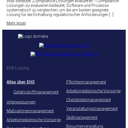
Was bedeutet „Compliance-Lösungen evaluieren“? Compliance-
Lösungen zu evaluieren bedeutet, Software und Prozesse
systematisch zu vergleichen, um die am besten geeignete
Lösung für die Einhaltung regulatorischer Anforderungen […]
Mehr lesen
EHS Lösung
Alles über EHS
Pflichtenmanagement
Arbeitsmedizinische Vorsorge
Gefahrstoffmanagement
Checklistenmanagement
Unterweisungen
Veranstaltungsmanagement
Maßnahmenmanagement
Skillmanagement
Arbeitsmedizinische Vorsorge
Besucherverwaltung