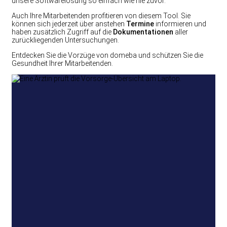
unsere Softwarelösung so einfach wie nie zuvor.
Auch Ihre Mitarbeitenden profitieren von diesem Tool. Sie
können sich jederzeit über anstehen
Termine
informieren und
haben zusätzlich Zugriff auf die
Dokumentationen
aller
zurückliegenden Untersuchungen.
Entdecken Sie die Vorzüge von domeba und schützen Sie die
Gesundheit Ihrer Mitarbeitenden.