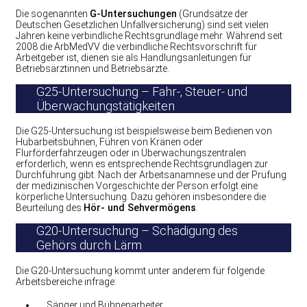
Die sogenannten
G-Untersuchungen
(Grundsätze der
Deutschen Gesetzlichen Unfallversicherung) sind seit vielen
Jahren keine verbindliche Rechtsgrundlage mehr. Während seit
2008 die ArbMedVV die verbindliche Rechtsvorschrift für
Arbeitgeber ist, dienen sie als Handlungsanleitungen für
Betriebsärztinnen und Betriebsärzte.
G25-Untersuchung – Fahr-, Steuer- und
Überwachungstätigkeiten
Die G25-Untersuchung ist beispielsweise beim Bedienen von
Hubarbeitsbühnen, Führen von Kränen oder
Flurförderfahrzeugen oder in Überwachungszentralen
erforderlich, wenn es entsprechende Rechtsgrundlagen zur
Durchführung gibt. Nach der Arbeitsanamnese und der Prüfung
der medizinischen Vorgeschichte der Person erfolgt eine
körperliche Untersuchung. Dazu gehören insbesondere die
Beurteilung des
Hör- und Sehvermögens
.
G20-Untersuchung – Schädigung des
Gehörs durch Lärm
Die G20-Untersuchung kommt unter anderem für folgende
Arbeitsbereiche infrage:
Sänger und Bühnenarbeiter