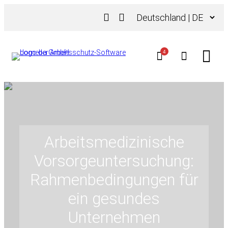
Zum
Sprache
Inhalt
auswählen
springen
4
Arbeitsmedizinische
Vorsorgeuntersuchung:
Rahmenbedingungen für
ein gesundes
Unternehmen